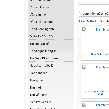
Giới thiệu chung
Cơ cấu tổ chức
Danh sách đề thi của
Văn bản mới
Gốc
>
Đề thi
> (34
Đảng bộ giáo dục
Công đoàn ngành
Đoàn TNCS HCM
Tin tức - Sự kiện
Công nghệ thông tin
Các đề luyện t
Thi đua - Khen thưởng
Người tốt - Việc tốt
Lịch công tác
Thông báo
Thư mời
các dạng đề môn to
2026
Thư viện ảnh
Liên kết website