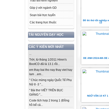
Trao đổi kinh nghiệm
Góp ý với ngành GD
Soạn bài trực tuyến
Đề thi thử tốt nghiệp
Các trang trực thuộc
12
TÀI NGUYÊN DẠY HỌC
CÁC Ý KIẾN MỚI NHẤT
...
DE ANH 2024-MA DE 
Trời, từ tháng 1/2011 Hiren's
BootCD đã là 13.1 rồi...
em thay bai tho nay thay viet hay
lam ...em...
" Chúc mừng ngày Quốc Tế Phụ
Nữ 8 -3 "...
" Bài thơ VIẾT TRÊN BỤC
GIẢNG "...
NGỮ VĂN 10 KT 1 
Code tích hợp 2 trong 1 (Đồng
hồ bể cá...