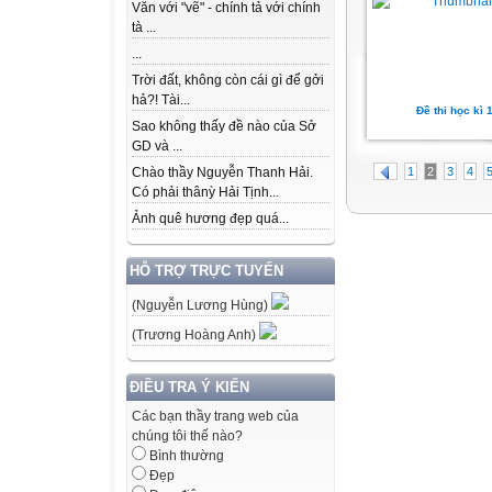
Văn với "vẽ" - chính tả với chính
tà ...
...
Trời đất, không còn cái gì để gởi
hả?! Tài...
Đề thi học kì 
Sao không thấy đề nào của Sở
GD và ...
1
2
3
4
Chào thầy Nguyễn Thanh Hải.
Có phải thânỳ Hải Tịnh...
Ảnh quê hương đẹp quá...
HỖ TRỢ TRỰC TUYẾN
(Nguyễn Lương Hùng)
(Trương Hoàng Anh)
ĐIỀU TRA Ý KIẾN
Các bạn thầy trang web của
chúng tôi thế nào?
Bình thường
Đẹp