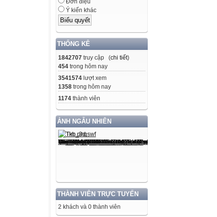
Đơn điệu
Ý kiến khác
THỐNG KÊ
1842707
truy cập (
chi tiết
)
454
trong hôm nay
3541574
lượt xem
1358
trong hôm nay
1174
thành viên
ẢNH NGẪU NHIÊN
THÀNH VIÊN TRỰC TUYẾN
2 khách và 0 thành viên