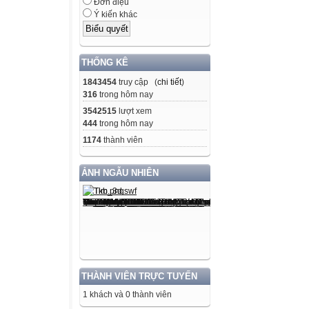
Đơn điệu
Ý kiến khác
THỐNG KÊ
1843454
truy cập (
chi tiết
)
316
trong hôm nay
3542515
lượt xem
444
trong hôm nay
1174
thành viên
ẢNH NGẪU NHIÊN
THÀNH VIÊN TRỰC TUYẾN
1 khách và 0 thành viên