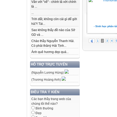
Văn với "vẽ" - chính tả với chính
tà ...
...
Trời đất, không còn cái gì để gởi
hả?! Tài...
- Sinh học phân t
Sao không thấy đề nào của Sở
GD và ...
1
2
3
4
Chào thầy Nguyễn Thanh Hải.
Có phải thânỳ Hải Tịnh...
Ảnh quê hương đẹp quá...
HỖ TRỢ TRỰC TUYẾN
(Nguyễn Lương Hùng)
(Trương Hoàng Anh)
ĐIỀU TRA Ý KIẾN
Các bạn thầy trang web của
chúng tôi thế nào?
Bình thường
Đẹp