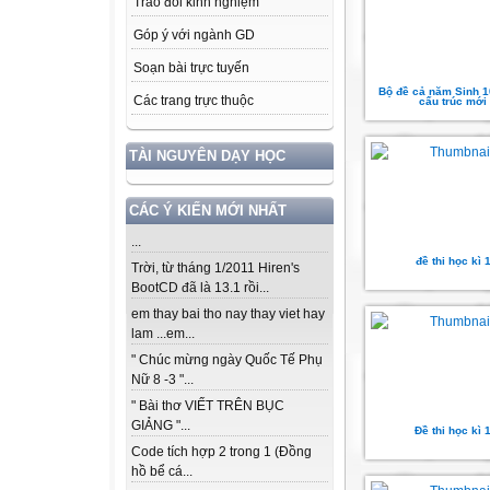
Trao đổi kinh nghiệm
Góp ý với ngành GD
Soạn bài trực tuyến
Bộ đề cả năm Sinh 1
Các trang trực thuộc
cấu trúc mới
TÀI NGUYÊN DẠY HỌC
CÁC Ý KIẾN MỚI NHẤT
...
đề thi học kì 
Trời, từ tháng 1/2011 Hiren's
BootCD đã là 13.1 rồi...
em thay bai tho nay thay viet hay
lam ...em...
" Chúc mừng ngày Quốc Tế Phụ
Nữ 8 -3 "...
" Bài thơ VIẾT TRÊN BỤC
GIẢNG "...
Đề thi học kì 
Code tích hợp 2 trong 1 (Đồng
hồ bể cá...