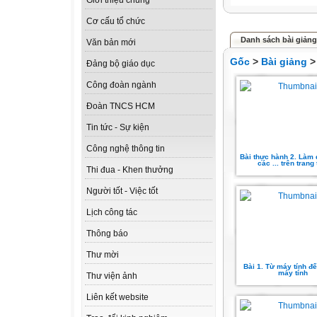
Giới thiệu chung
Cơ cấu tổ chức
Danh sách bài giảng
Văn bản mới
Gốc
>
Bài giảng
Đảng bộ giáo dục
Công đoàn ngành
Đoàn TNCS HCM
Tin tức - Sự kiện
Công nghệ thông tin
Bài thực hành 2. Làm 
các ... trên trang 
Thi đua - Khen thưởng
Người tốt - Việc tốt
Lịch công tác
Thông báo
Thư mời
Bài 1. Từ máy tính đ
máy tính
Thư viện ảnh
Liên kết website