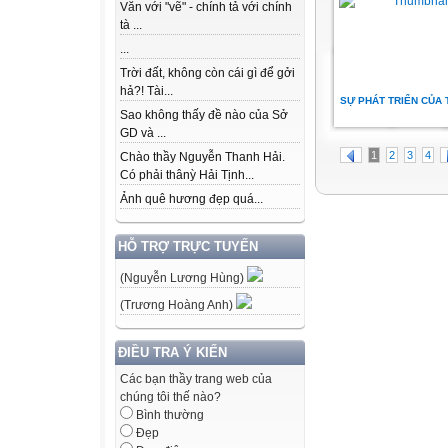
Văn với "vẽ" - chính tả với chính
tà ...
...
Trời đất, không còn cái gì để gởi
hả?! Tài...
SỰ PHÁT TRIỂN CỦA 
Sao không thấy đề nào của Sở
GD và ...
1
2
3
4
Chào thầy Nguyễn Thanh Hải.
Có phải thânỳ Hải Tịnh...
Ảnh quê hương đẹp quá...
HỖ TRỢ TRỰC TUYẾN
(Nguyễn Lương Hùng)
(Trương Hoàng Anh)
ĐIỀU TRA Ý KIẾN
Các bạn thầy trang web của
chúng tôi thế nào?
Bình thường
Đẹp