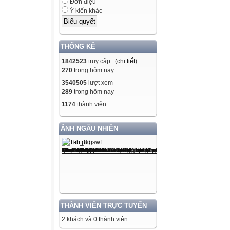
Đơn điệu
Ý kiến khác
THỐNG KÊ
1842523
truy cập (
chi tiết
)
270
trong hôm nay
3540505
lượt xem
289
trong hôm nay
1174
thành viên
ẢNH NGẪU NHIÊN
THÀNH VIÊN TRỰC TUYẾN
2 khách và 0 thành viên