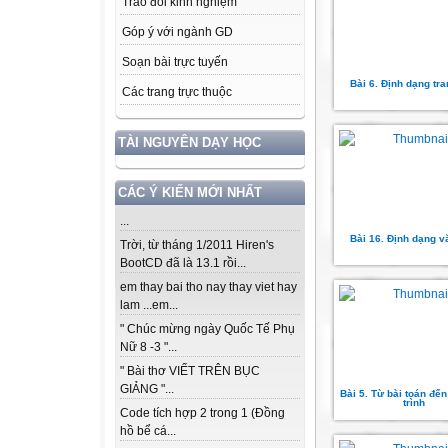
Trao đổi kinh nghiệm
Góp ý với ngành GD
Soạn bài trực tuyến
Bài 6. Định dạng tra
Các trang trực thuộc
TÀI NGUYÊN DẠY HỌC
CÁC Ý KIẾN MỚI NHẤT
...
Bài 16. Định dạng v
Trời, từ tháng 1/2011 Hiren's
BootCD đã là 13.1 rồi...
em thay bai tho nay thay viet hay
lam ...em...
" Chúc mừng ngày Quốc Tế Phụ
Nữ 8 -3 "...
" Bài thơ VIẾT TRÊN BỤC
GIẢNG "...
Bài 5. Từ bài toán đế
trình
Code tích hợp 2 trong 1 (Đồng
hồ bể cá...