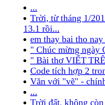
...
Trời, từ tháng 1/20
13.1 rồi...
em thay bai tho nay 
" Chúc mừng ngày Q
" Bài thơ VIẾT TR
Code tích hợp 2 tro
Văn với "vẽ" - chính 
...
Trời đất, không còn 