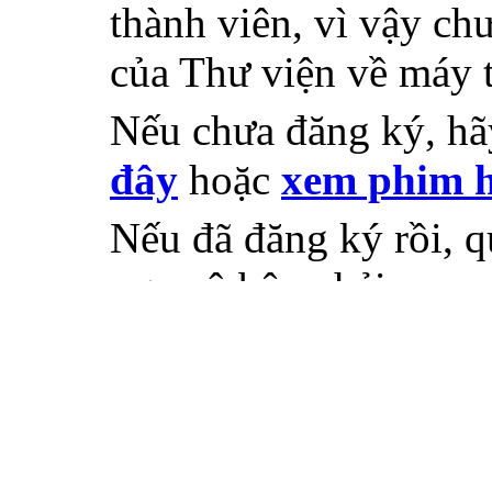
Quý vị chưa đăng nhậ
thành viên, vì vậy chư
của Thư viện về máy 
Nếu chưa đăng ký, h
đây
hoặc
xem phim h
Nếu đã đăng ký rồi, q
ngay ô bên phải.
Đưa bài giảng lên