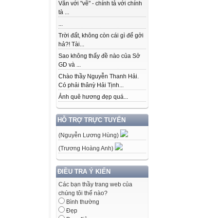
Văn với "vẽ" - chính tả với chính
tà ...
...
Trời đất, không còn cái gì để gởi
hả?! Tài...
Sao không thấy đề nào của Sở
GD và ...
Chào thầy Nguyễn Thanh Hải.
Có phải thânỳ Hải Tịnh...
Ảnh quê hương đẹp quá...
HỖ TRỢ TRỰC TUYẾN
(Nguyễn Lương Hùng)
(Trương Hoàng Anh)
ĐIỀU TRA Ý KIẾN
Các bạn thầy trang web của
chúng tôi thế nào?
Bình thường
Đẹp