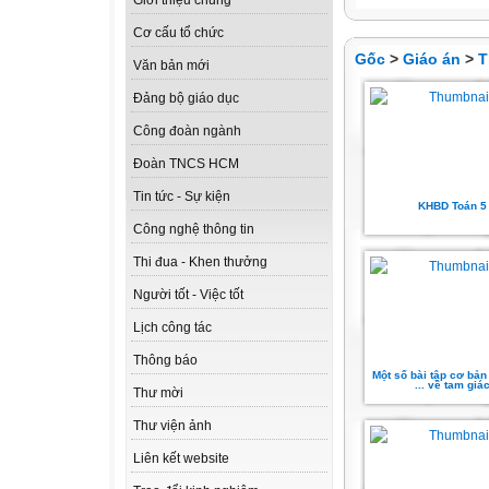
Giới thiệu chung
Cơ cấu tổ chức
Gốc
>
Giáo án
>
T
Văn bản mới
Đảng bộ giáo dục
Công đoàn ngành
Đoàn TNCS HCM
Tin tức - Sự kiện
KHBD Toán 5
Công nghệ thông tin
Thi đua - Khen thưởng
Người tốt - Việc tốt
Lịch công tác
Thông báo
Một số bài tập cơ bản
... về tam giá
Thư mời
Thư viện ảnh
Liên kết website