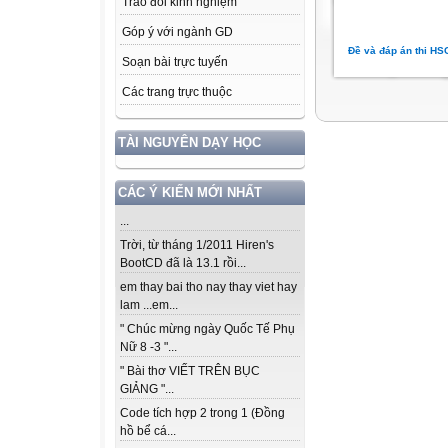
Trao đổi kinh nghiệm
Góp ý với ngành GD
Đề và đáp án thi HS
Soạn bài trực tuyến
Các trang trực thuộc
TÀI NGUYÊN DẠY HỌC
CÁC Ý KIẾN MỚI NHẤT
...
Trời, từ tháng 1/2011 Hiren's
BootCD đã là 13.1 rồi...
em thay bai tho nay thay viet hay
lam ...em...
" Chúc mừng ngày Quốc Tế Phụ
Nữ 8 -3 "...
" Bài thơ VIẾT TRÊN BỤC
GIẢNG "...
Code tích hợp 2 trong 1 (Đồng
hồ bể cá...