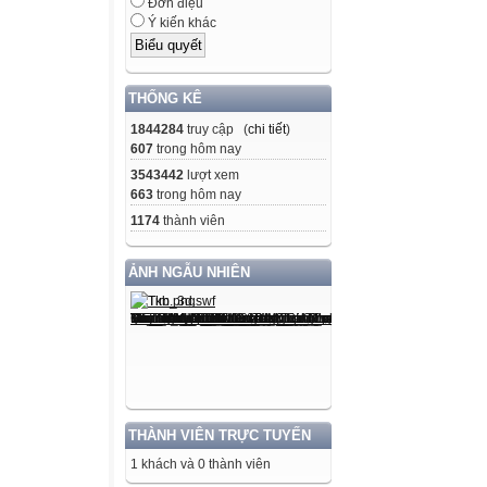
Đơn điệu
Ý kiến khác
THỐNG KÊ
1844284
truy cập (
chi tiết
)
607
trong hôm nay
3543442
lượt xem
663
trong hôm nay
1174
thành viên
ẢNH NGẪU NHIÊN
THÀNH VIÊN TRỰC TUYẾN
1 khách và 0 thành viên