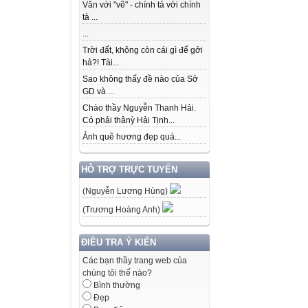
Văn với "vẽ" - chính tả với chính
tà ...
...
Trời đất, không còn cái gì để gởi
hả?! Tài...
Sao không thấy đề nào của Sở
GD và ...
Chào thầy Nguyễn Thanh Hải.
Có phải thânỳ Hải Tịnh...
Ảnh quê hương đẹp quá...
HỖ TRỢ TRỰC TUYẾN
(Nguyễn Lương Hùng)
(Trương Hoàng Anh)
ĐIỀU TRA Ý KIẾN
Các bạn thầy trang web của
chúng tôi thế nào?
Bình thường
Đẹp