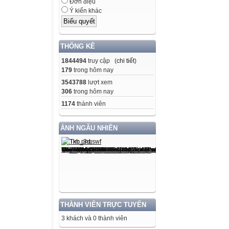
Đơn điệu
Ý kiến khác
THỐNG KÊ
1844494
truy cập (
chi tiết
)
179
trong hôm nay
3543788
lượt xem
306
trong hôm nay
1174
thành viên
ẢNH NGẪU NHIÊN
THÀNH VIÊN TRỰC TUYẾN
3 khách và 0 thành viên