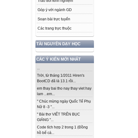
Trao đổi kinh nghiệm
Góp ý với ngành GD
Soạn bài trực tuyến
Các trang trực thuộc
TÀI NGUYÊN DẠY HỌC
CÁC Ý KIẾN MỚI NHẤT
...
Trời, từ tháng 1/2011 Hiren's
BootCD đã là 13.1 rồi...
em thay bai tho nay thay viet hay
lam ...em...
" Chúc mừng ngày Quốc Tế Phụ
Nữ 8 -3 "...
" Bài thơ VIẾT TRÊN BỤC
GIẢNG "...
Code tích hợp 2 trong 1 (Đồng
hồ bể cá...