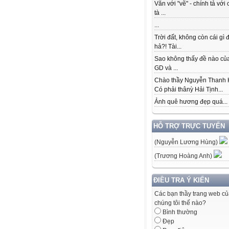
Văn với "vẽ" - chính tả với 
tà ...
...
Trời đất, không còn cái gì 
hả?! Tài...
Sao không thấy đề nào củ
GD và ...
Chào thầy Nguyễn Thanh 
Có phải thânỳ Hải Tịnh...
Ảnh quê hương đẹp quá...
HỖ TRỢ TRỰC TUYẾN
(Nguyễn Lương Hùng)
(Trương Hoàng Anh)
ĐIỀU TRA Ý KIẾN
Các bạn thầy trang web c
chúng tôi thế nào?
Bình thường
Đẹp