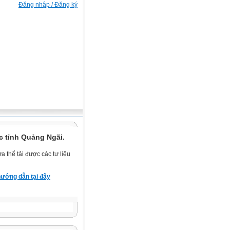
Đăng nhập / Đăng ký
c tỉnh Quảng Ngãi.
 thể tải được các tư liệu
ướng dẫn tại đây