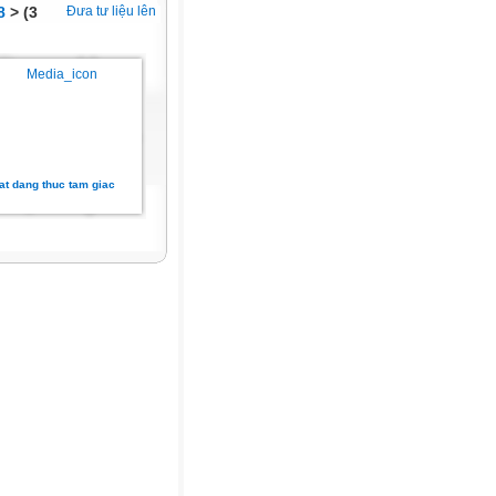
8
> (3
Đưa tư liệu lên
at dang thuc tam giac