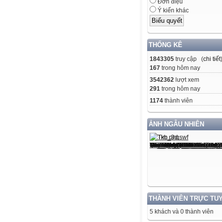
Đơn điệu
Ý kiến khác
THỐNG KÊ
1843305
truy cập (
chi tiết
167
trong hôm nay
3542362
lượt xem
291
trong hôm nay
1174
thành viên
ẢNH NGẪU NHIÊN
THÀNH VIÊN TRỰC TU
5 khách và 0 thành viên