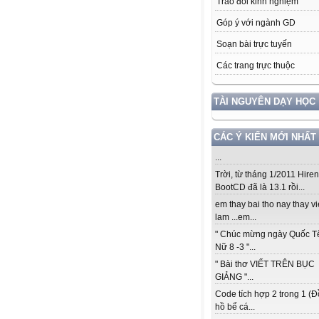
Trao đổi kinh nghiệm
Góp ý với ngành GD
Soạn bài trực tuyến
Các trang trực thuộc
TÀI NGUYÊN DẠY HỌC
CÁC Ý KIẾN MỚI NHẤT
...
Trời, từ tháng 1/2011 Hiren
BootCD đã là 13.1 rồi...
em thay bai tho nay thay vi
lam ...em...
" Chúc mừng ngày Quốc T
Nữ 8 -3 "...
" Bài thơ VIẾT TRÊN BỤC
GIẢNG "...
Code tích hợp 2 trong 1 (
hồ bể cá...