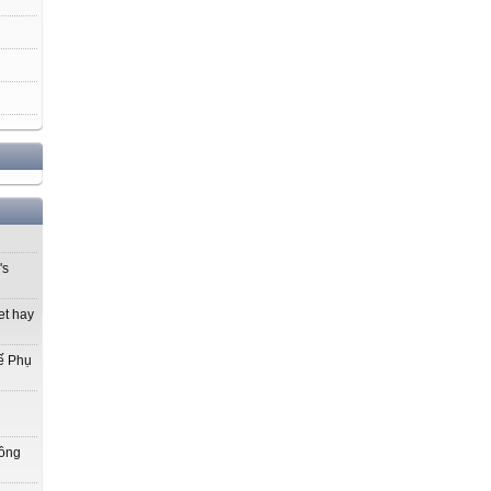
's
et hay
ế Phụ
Đồng