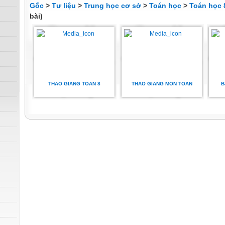
Gốc
>
Tư liệu
>
Trung học cơ sở
>
Toán học
>
Toán học 
bài)
THAO GIANG TOAN 8
THAO GIANG MON TOAN
B