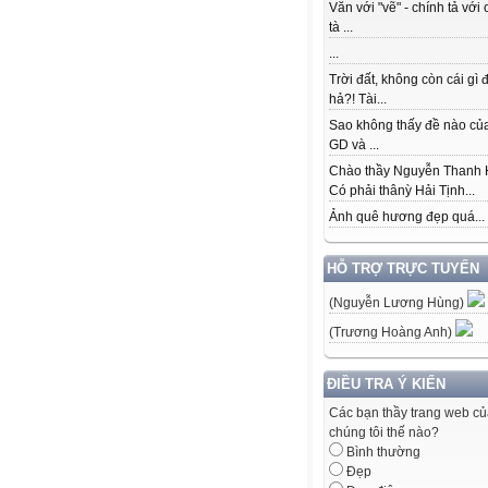
Văn với "vẽ" - chính tả với 
tà ...
...
Trời đất, không còn cái gì 
hả?! Tài...
Sao không thấy đề nào củ
GD và ...
Chào thầy Nguyễn Thanh 
Có phải thânỳ Hải Tịnh...
Ảnh quê hương đẹp quá...
HỖ TRỢ TRỰC TUYẾN
(Nguyễn Lương Hùng)
(Trương Hoàng Anh)
ĐIỀU TRA Ý KIẾN
Các bạn thầy trang web c
chúng tôi thế nào?
Bình thường
Đẹp