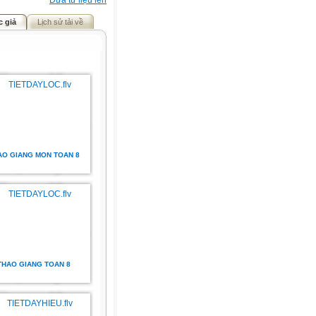
Đưa tư liệu lên
c giả
Lịch sử tải về
AO GIANG MON TOAN 8
THAO GIANG TOAN 8