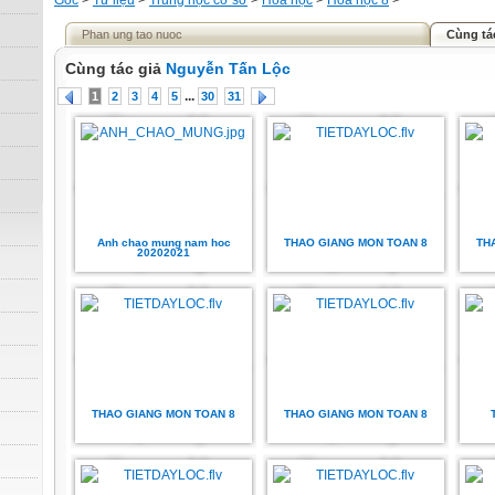
Gốc
>
Tư liệu
>
Trung học cơ sở
>
Hóa học
>
Hóa học 8
>
Phan ung tao nuoc
Cùng tá
Cùng tác giả
Nguyễn Tấn Lộc
...
1
2
3
4
5
30
31
Anh chao mung nam hoc
THAO GIANG MON TOAN 8
TH
20202021
THAO GIANG MON TOAN 8
THAO GIANG MON TOAN 8