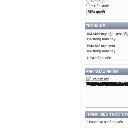
Đơn điệu
Ý kiến khác
THỐNG KÊ
1842409
truy cập (
chi tiết
156
trong hôm nay
3540382
lượt xem
166
trong hôm nay
1174
thành viên
ẢNH NGẪU NHIÊN
THÀNH VIÊN TRỰC TU
2 khách và 0 thành viên