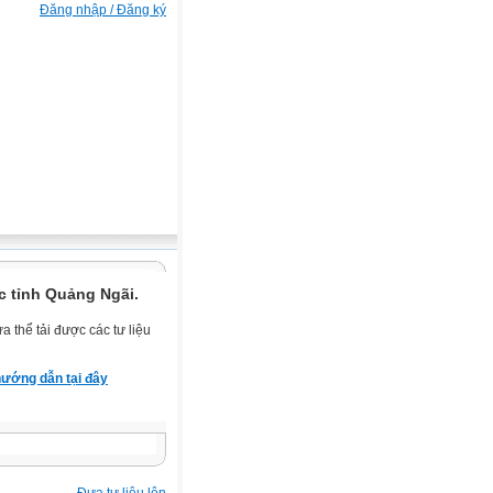
Đăng nhập / Đăng ký
c tỉnh Quảng Ngãi.
 thể tải được các tư liệu
ướng dẫn tại đây