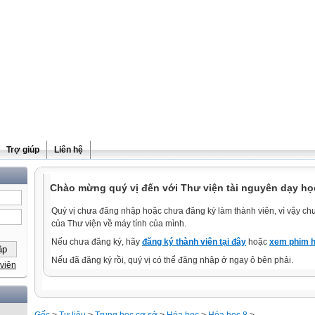
Trợ giúp
Liên hệ
Chào mừng quý vị đến với Thư viện tài nguyên dạy họ
Quý vị chưa đăng nhập hoặc chưa đăng ký làm thành viên, vì vậy chưa
của Thư viện về máy tính của mình.
Nếu chưa đăng ký, hãy
đăng ký thành viên tại đây
hoặc
xem phim h
Nếu đã đăng ký rồi, quý vị có thể đăng nhập ở ngay ô bên phải.
viên