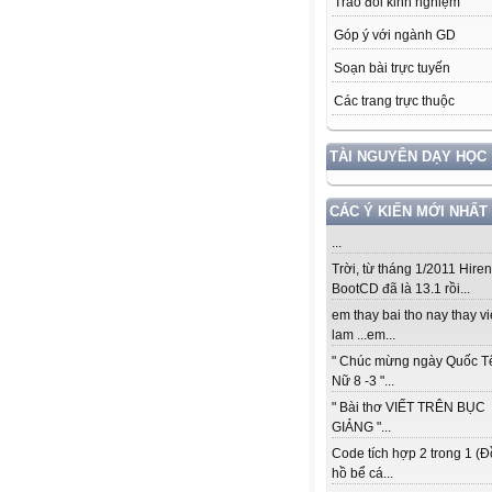
Trao đổi kinh nghiệm
Góp ý với ngành GD
Soạn bài trực tuyến
Các trang trực thuộc
TÀI NGUYÊN DẠY HỌC
CÁC Ý KIẾN MỚI NHẤT
...
Trời, từ tháng 1/2011 Hiren
BootCD đã là 13.1 rồi...
em thay bai tho nay thay vi
lam ...em...
" Chúc mừng ngày Quốc T
Nữ 8 -3 "...
" Bài thơ VIẾT TRÊN BỤC
GIẢNG "...
Code tích hợp 2 trong 1 (
hồ bể cá...