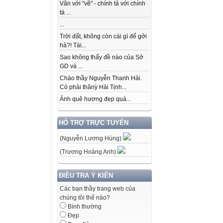
Văn với "vẽ" - chính tả với chính
tà ...
...
Trời đất, không còn cái gì để gởi
hả?! Tài...
Sao không thấy đề nào của Sở
GD và ...
Chào thầy Nguyễn Thanh Hải.
Có phải thânỳ Hải Tịnh...
Ảnh quê hương đẹp quá...
HỖ TRỢ TRỰC TUYẾN
(Nguyễn Lương Hùng)
(Trương Hoàng Anh)
ĐIỀU TRA Ý KIẾN
Các bạn thầy trang web của
chúng tôi thế nào?
Bình thường
Đẹp