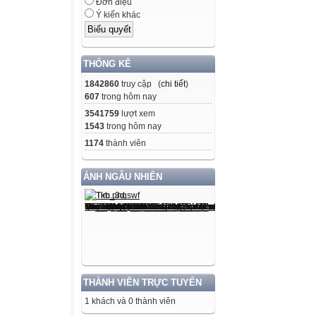
Đơn điệu
Ý kiến khác
THỐNG KÊ
1842860
truy cập (
chi tiết
)
607
trong hôm nay
3541759
lượt xem
1543
trong hôm nay
1174
thành viên
ẢNH NGẪU NHIÊN
THÀNH VIÊN TRỰC TUYẾN
1 khách và 0 thành viên