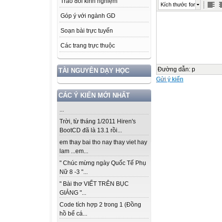
Trao đổi kinh nghiệm
Kích thước font
Góp ý với ngành GD
Soạn bài trực tuyến
Các trang trực thuộc
Đường dẫn
:
p
TÀI NGUYÊN DẠY HỌC
Gửi ý kiến
CÁC Ý KIẾN MỚI NHẤT
...
Trời, từ tháng 1/2011 Hiren's
BootCD đã là 13.1 rồi...
em thay bai tho nay thay viet hay
lam ...em...
" Chúc mừng ngày Quốc Tế Phụ
Nữ 8 -3 "...
" Bài thơ VIẾT TRÊN BỤC
GIẢNG "...
Code tích hợp 2 trong 1 (Đồng
hồ bể cá...