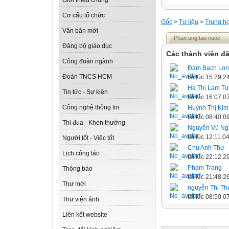
Giới thiệu chung
Cơ cấu tổ chức
Gốc
>
Tư liệu
>
Trung h
Văn bản mới
Phan ung tao nuoc
Đảng bộ giáo dục
Các thành viên đã
Công đoàn ngành
Đàm Bạch Lo
Đoàn TNCS HCM
tải lúc 15:29 
Hà Thị Lam T
Tin tức - Sự kiện
tải lúc 16:07 
Công nghệ thông tin
Huỳnh Thị Kim
tải lúc 08:40 
Thi đua - Khen thưởng
Nguyễn Vũ Ng
tải lúc 12:11 
Người tốt - Việc tốt
Chu Anh Thư
Lịch công tác
tải lúc 22:12 
Phạm Trang
Thông báo
tải lúc 21:48 
Thư mời
nguyễn Thị Th
tải lúc 08:50 
Thư viện ảnh
Liên kết website