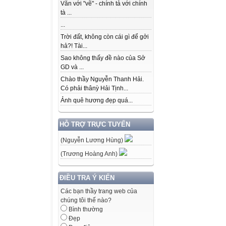
Văn với "vẽ" - chính tả với chính
tà ...
...
Trời đất, không còn cái gì để gởi
hả?! Tài...
Sao không thấy đề nào của Sở
GD và ...
Chào thầy Nguyễn Thanh Hải.
Có phải thânỳ Hải Tịnh...
Ảnh quê hương đẹp quá...
HỖ TRỢ TRỰC TUYẾN
(Nguyễn Lương Hùng)
(Trương Hoàng Anh)
ĐIỀU TRA Ý KIẾN
Các bạn thầy trang web của
chúng tôi thế nào?
Bình thường
Đẹp