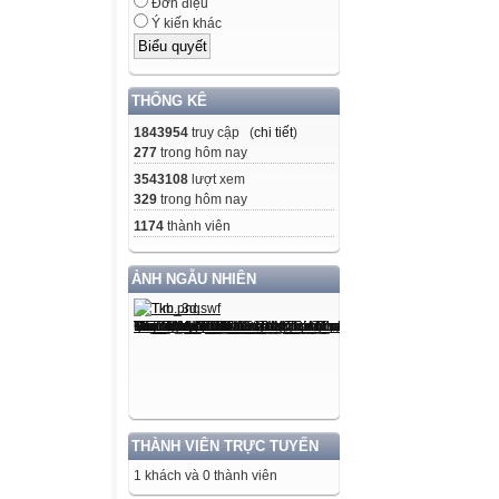
Đơn điệu
Ý kiến khác
THỐNG KÊ
1843954
truy cập (
chi tiết
)
277
trong hôm nay
3543108
lượt xem
329
trong hôm nay
1174
thành viên
ẢNH NGẪU NHIÊN
THÀNH VIÊN TRỰC TUYẾN
1 khách và 0 thành viên