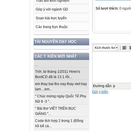
Trao đổi kinh nghiệm
Số lượt thích:
0 ngườ
Góp ý với ngành GD
Soạn bài trực tuyến
Các trang trực thuộc
TÀI NGUYÊN DẠY HỌC
Kích thước font
CÁC Ý KIẾN MỚI NHẤT
...
Trời, từ tháng 1/2011 Hiren's
BootCD đã là 13.1 rồi...
em thay bai tho nay thay viet hay
Đường dẫn
:
p
lam ...em...
Gửi ý kiến
" Chúc mừng ngày Quốc Tế Phụ
Nữ 8 -3 "...
" Bài thơ VIẾT TRÊN BỤC
GIẢNG "...
Code tích hợp 2 trong 1 (Đồng
hồ bể cá...