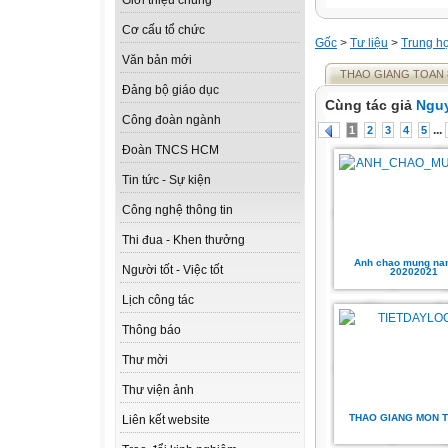
Giới thiệu chung
Cơ cấu tổ chức
Gốc
>
Tư liệu
>
Trung h
Văn bản mới
THAO GIANG TOAN 
Đảng bộ giáo dục
Cùng tác giả
Ngu
Công đoàn ngành
...
1
2
3
4
5
Đoàn TNCS HCM
Tin tức - Sự kiện
Công nghệ thông tin
Thi đua - Khen thưởng
Anh chao mung na
Người tốt - Việc tốt
20202021
Lịch công tác
Thông báo
Thư mời
Thư viện ảnh
THAO GIANG MON 
Liên kết website