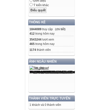
Đơn điệu
Ý kiến khác
THỐNG KÊ
1844089
truy cập (
chi tiết
)
412
trong hôm nay
3543244
lượt xem
465
trong hôm nay
1174
thành viên
ẢNH NGẪU NHIÊN
THÀNH VIÊN TRỰC TUYẾN
1 khách và 0 thành viên