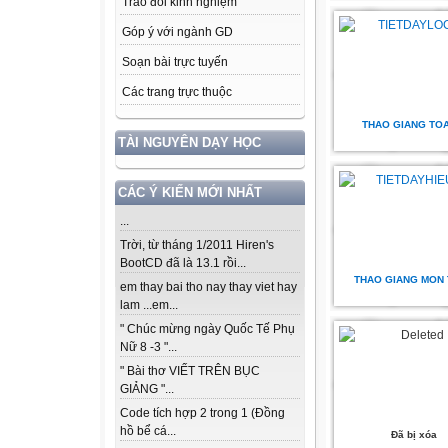
Trao đổi kinh nghiệm
Góp ý với ngành GD
Soạn bài trực tuyến
Các trang trực thuộc
THAO GIANG TOA
TÀI NGUYÊN DẠY HỌC
CÁC Ý KIẾN MỚI NHẤT
...
Trời, từ tháng 1/2011 Hiren's
BootCD đã là 13.1 rồi...
THAO GIANG MON
em thay bai tho nay thay viet hay
lam ...em...
" Chúc mừng ngày Quốc Tế Phụ
Nữ 8 -3 "...
" Bài thơ VIẾT TRÊN BỤC
GIẢNG "...
Code tích hợp 2 trong 1 (Đồng
hồ bể cá...
Đã bị xóa