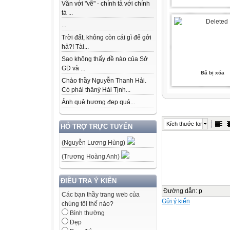
Văn với "vẽ" - chính tả với chính
tà ...
...
Trời đất, không còn cái gì để gởi
hả?! Tài...
Sao không thấy đề nào của Sở
GD và ...
Đã bị xóa
Chào thầy Nguyễn Thanh Hải.
Có phải thânỳ Hải Tịnh...
Ảnh quê hương đẹp quá...
Kích thước font
HỖ TRỢ TRỰC TUYẾN
(Nguyễn Lương Hùng)
(Trương Hoàng Anh)
ĐIỀU TRA Ý KIẾN
Đường dẫn
:
p
Các bạn thầy trang web của
Gửi ý kiến
chúng tôi thế nào?
Bình thường
Đẹp