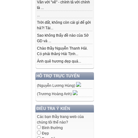
Văn với "vẽ" - chính tả với chính
tà ...
...
Trời đất, không còn cái gì để gởi
hả?! Tài...
Sao không thấy đề nào của Sở
GD và ...
Chào thầy Nguyễn Thanh Hải.
Có phải thânỳ Hải Tịnh...
Ảnh quê hương đẹp quá...
HỖ TRỢ TRỰC TUYẾN
(Nguyễn Lương Hùng)
(Trương Hoàng Anh)
ĐIỀU TRA Ý KIẾN
Các bạn thầy trang web của
chúng tôi thế nào?
Bình thường
Đẹp