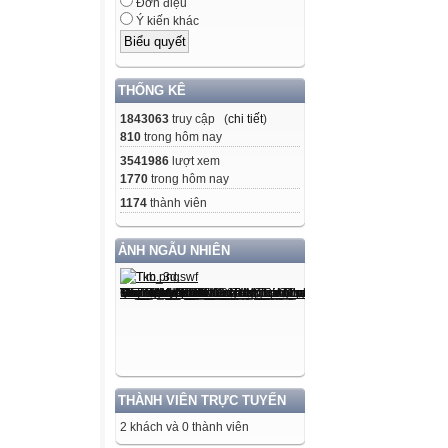
Đơn điệu
Ý kiến khác
THỐNG KÊ
1843063
truy cập (
chi tiết
)
810
trong hôm nay
3541986
lượt xem
1770
trong hôm nay
1174
thành viên
ẢNH NGẪU NHIÊN
THÀNH VIÊN TRỰC TUYẾN
2 khách và 0 thành viên