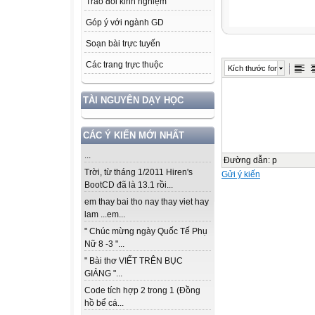
Trao đổi kinh nghiệm
Góp ý với ngành GD
Soạn bài trực tuyến
Các trang trực thuộc
Kích thước font
TÀI NGUYÊN DẠY HỌC
CÁC Ý KIẾN MỚI NHẤT
...
Đường dẫn
:
p
Trời, từ tháng 1/2011 Hiren's
Gửi ý kiến
BootCD đã là 13.1 rồi...
em thay bai tho nay thay viet hay
lam ...em...
" Chúc mừng ngày Quốc Tế Phụ
Nữ 8 -3 "...
" Bài thơ VIẾT TRÊN BỤC
GIẢNG "...
Code tích hợp 2 trong 1 (Đồng
hồ bể cá...