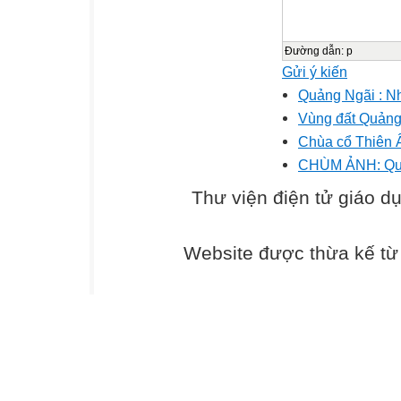
Đường dẫn
:
p
Gửi ý kiến
Quảng Ngãi : Nh
Vùng đất Quảng
Chùa cổ Thiên 
CHÙM ẢNH: Qu
Thư viện điện tử giáo d
Website được thừa kế t