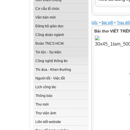
Giới thiệu chung
Cơ cấu tổ chức
Văn bản mới
Gốc
>
Bài viết
>
Trao đổ
Đảng bộ giáo dục
Bài thơ VIẾT TR
Công đoàn ngành
Đoàn TNCS HCM
Tin tức - Sự kiện
Công nghệ thông tin
Thi đua - Khen thưởng
Anh tặ
Người tốt - Việc tốt
bài thơ 
Lịch công tác
Anh viết tặ
Thông báo
của c
Thư mời
Thư viện ảnh
Liên kết website
Mới ngày