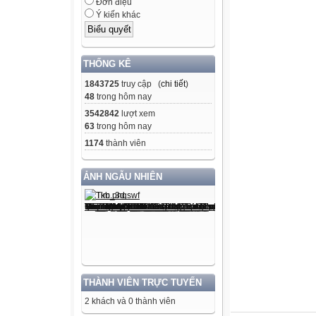
Đơn điệu
Anh vẫn giả
Ý kiến khác
Các em vẫn 
THỐNG KÊ
Ta yêu lắm
1843725
truy cập (
chi tiết
)
Ta say sưa 
48
trong hôm nay
3542842
lượt xem
Hãy nhớ ngh
63
trong hôm nay
Cuộc đời b
1174
thành viên
Nếu ngày x
ẢNH NGẪU NHIÊN
Thì hôm nay 
Giảng vi
THÀNH VIÊN TRỰC TUYẾN
Trường 
2 khách và 0 thành viên