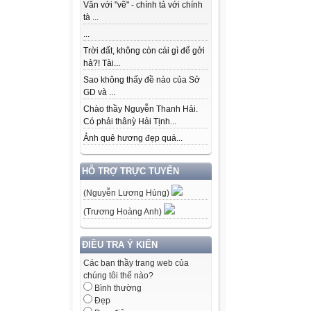
Dưới lớp là 
Văn với "vẽ" - chính tả với chính
tà ...
Em ơi em,
...
Cuộc sống 
Trời đất, không còn cái gì để gởi
hả?! Tài...
Anh muốn đem
Sao không thấy đề nào của Sở
GD và ...
Dạy cho các 
Chào thầy Nguyễn Thanh Hải.
Có phải thânỳ Hải Tịnh...
Cuộc sống 
Ảnh quê hương đẹp quá...
Bắt đầu từ n
HỖ TRỢ TRỰC TUYẾN
Bắt đầu từ n
(Nguyễn Lương Hùng)
Đưa em tớ
(Trương Hoàng Anh)
Ta không 
ĐIỀU TRA Ý KIẾN
Ta biết sốn
Các bạn thầy trang web của
Vì cuộc sốn
chúng tôi thế nào?
Bình thường
Nên ta biết
Đẹp