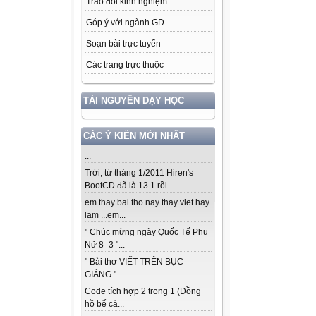
Trao đổi kinh nghiệm
Anh đến lớp
Góp ý với ngành GD
Trang giáo
Soạn bài trực tuyến
Căn phòng
Các trang trực thuộc
Anh dạy ch
TÀI NGUYÊN DẠY HỌC
Để cho em 
CÁC Ý KIẾN MỚI NHẤT
Sau bục gi
...
Cho em đ
Trời, từ tháng 1/2011 Hiren's
BootCD đã là 13.1 rồi...
Anh muốn vẽ
em thay bai tho nay thay viet hay
Để cho các
lam ...em...
" Chúc mừng ngày Quốc Tế Phụ
Anh muốn g
Nữ 8 -3 "...
" Bài thơ VIẾT TRÊN BỤC
Để cho cá
GIẢNG "...
Trên bục gi
Code tích hợp 2 trong 1 (Đồng
hồ bể cá...