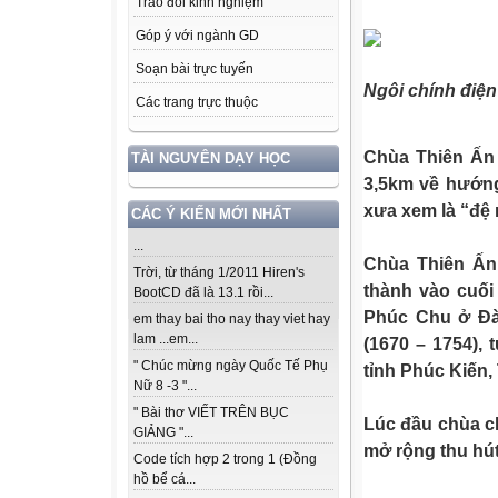
Trao đổi kinh nghiệm
Góp ý với ngành GD
Soạn bài trực tuyến
Ngôi chính điện
Các trang trực thuộc
Chùa Thiên Ấn
TÀI NGUYÊN DẠY HỌC
3,5km về hướng
xưa xem là “đệ 
CÁC Ý KIẾN MỚI NHẤT
...
Chùa Thiên Ấn
Trời, từ tháng 1/2011 Hiren's
thành vào cuối
BootCD đã là 13.1 rồi...
Phúc Chu ở Đàn
em thay bai tho nay thay viet hay
lam ...em...
(1670 – 1754), 
" Chúc mừng ngày Quốc Tế Phụ
tỉnh Phúc Kiến,
Nữ 8 -3 "...
" Bài thơ VIẾT TRÊN BỤC
Lúc đầu chùa ch
GIẢNG "...
mở rộng thu hút
Code tích hợp 2 trong 1 (Đồng
hồ bể cá...