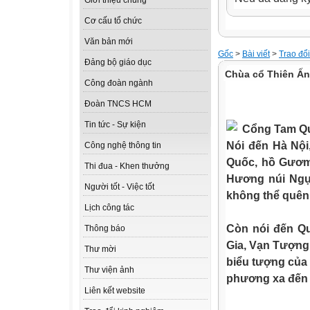
Giới thiệu chung
Cơ cấu tổ chức
Văn bản mới
Gốc
>
Bài viết
>
Trao đổ
Đảng bộ giáo dục
Chùa cổ Thiên Ấn
Công đoàn ngành
Đoàn TNCS HCM
Tin tức - Sự kiện
Cổng Tam Q
Nói đến Hà Nội
Công nghệ thông tin
Quốc, hồ Gươm,
Thi đua - Khen thưởng
Hương núi Ngự,
Người tốt - Việc tốt
không thể quên
Lịch công tác
Còn nói đến Qu
Thông báo
Gia, Vạn Tượng…
Thư mời
biểu tượng của
Thư viện ảnh
phương xa đến 
Liên kết website