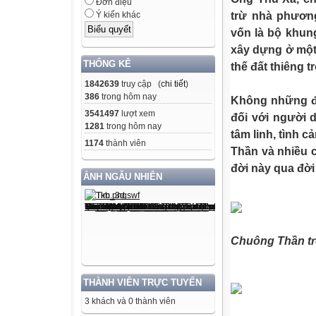
Đơn điệu
trừ nhà phươn
Ý kiến khác
vốn là bộ khun
xây dựng ở một 
THỐNG KÊ
thế đất thiêng 
1842639
truy cập (
chi tiết
)
386
trong hôm nay
Không những đô
3541497
lượt xem
đối với người 
1281
trong hôm nay
tâm linh, tình 
1174
thành viên
Thần và nhiều 
đời này qua đời
ẢNH NGẪU NHIÊN
Chuông Thần tr
THÀNH VIÊN TRỰC TUYẾN
3 khách và 0 thành viên