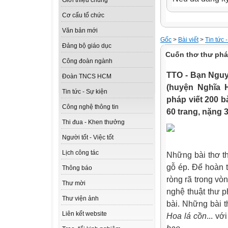
Giới thiệu chung
Cơ cấu tổ chức
Văn bản mới
Gốc
>
Bài viết
>
Tin tức 
Đảng bộ giáo dục
Cuốn thơ thư phá
Công đoàn ngành
TTO - Bạn Nguy
Đoàn TNCS HCM
(huyện Nghĩa 
Tin tức - Sự kiện
pháp viết 200 b
Công nghệ thông tin
60 trang, nặng 
Thi đua - Khen thưởng
Người tốt - Việc tốt
Lịch công tác
Những bài thơ th
gỗ ép. Để hoàn 
Thông báo
ròng rã trong vò
Thư mời
nghệ thuật thư p
Thư viện ảnh
bài. Những bài t
Liên kết website
Hoa lá cồn
... v