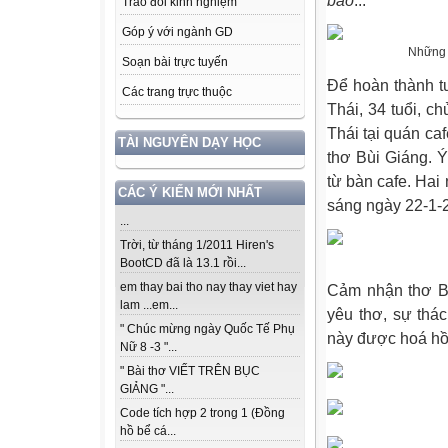
bao
...
Trao đổi kinh nghiệm
Góp ý với ngành GD
Những 
Soạn bài trực tuyến
Để hoàn thành t
Các trang trực thuộc
Thái, 34 tuổi, c
Thái tại quán ca
TÀI NGUYÊN DẠY HỌC
thơ Bùi Giáng. Ý
từ bàn cafe. Hai
CÁC Ý KIẾN MỚI NHẤT
sáng ngày 22-1-2
...
Trời, từ tháng 1/2011 Hiren's
BootCD đã là 13.1 rồi...
em thay bai tho nay thay viet hay
Cảm nhận thơ Bù
lam ...em...
yêu thơ, sự thác
" Chúc mừng ngày Quốc Tế Phụ
này được hoá hồ
Nữ 8 -3 "...
" Bài thơ VIẾT TRÊN BỤC
GIẢNG "...
Code tích hợp 2 trong 1 (Đồng
hồ bể cá...