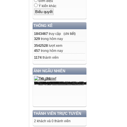
Đơn điệu
Ý kiến khác
THỐNG KÊ
1843467
truy cập (
chi tiết
)
329
trong hôm nay
3542528
lượt xem
457
trong hôm nay
1174
thành viên
ẢNH NGẪU NHIÊN
THÀNH VIÊN TRỰC TUYẾN
2 khách và 0 thành viên