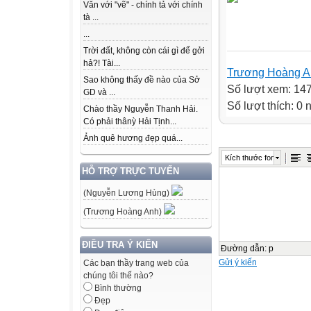
Văn với "vẽ" - chính tả với chính
tà ...
...
Trời đất, không còn cái gì để gởi
hả?! Tài...
Trương Hoàng A
Sao không thấy đề nào của Sở
Số lượt xem: 14
GD và ...
Số lượt thích: 0
Chào thầy Nguyễn Thanh Hải.
Có phải thânỳ Hải Tịnh...
Ảnh quê hương đẹp quá...
Kích thước font
HỖ TRỢ TRỰC TUYẾN
(Nguyễn Lương Hùng)
(Trương Hoàng Anh)
ĐIỀU TRA Ý KIẾN
Đường dẫn
:
p
Gửi ý kiến
Các bạn thầy trang web của
chúng tôi thế nào?
Bình thường
Đẹp