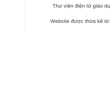
Thư viện điện tử giáo d
Câu 4:Thí nghiệm
2:
Website được thừa kế t
Hình 2
Bọt khí tạo ra c
A. Quang hợp tạ
B. Quang hợp t
C. Hô hấp tạo ra
D. Hô hấp tạo r
Câu 5. Theo thu
xem là nhân tố t
A. Các yếu tố n
B. Chọn lọc tự n
C. Giao phối ng
D. Giao phối kh
Câu 6. Cặp cơ qu
quan tương đồn
A. Gai xương rồ