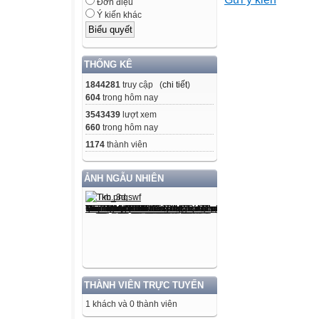
C. 700 nm. D. 3
Đơn điệu
Ý kiến khác
Câu 2. Hình bên 
DNA, hãy cho bi
có nhiều số liên
THỐNG KÊ
1844281
truy cập (
chi tiết
)
A. Phân tử DNA1
604
trong hôm nay
C. Phân tử DNA2
3543439
lượt xem
660
trong hôm nay
B. Phân tử DNA
1174
thành viên
D. Cả ba phân t
ẢNH NGẪU NHIÊN
Câu 3: Thực vật
A. Qua lông hút 
B. Qua bề mặt cơ
C. Qua thân.
THÀNH VIÊN TRỰC TUYẾN
1 khách và 0 thành viên
D. Qua lá.