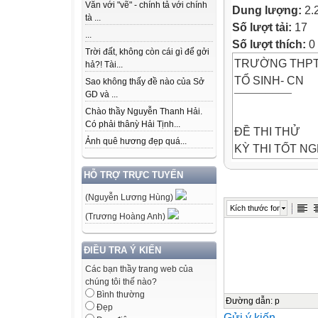
Văn với "vẽ" - chính tả với chính
Dung lượng:
2.
tà ...
Số lượt tải:
17
...
Số lượt thích:
0
Trời đất, không còn cái gì để gởi
TRƯỜNG THPT 
hả?! Tài...
TỔ SINH- CN
Sao không thấy đề nào của Sở
GD và ...
¯¯¯¯¯¯¯¯¯
Chào thầy Nguyễn Thanh Hải.
Có phải thânỳ Hải Tịnh...
ĐỀ THI THỬ
Ảnh quê hương đẹp quá...
KỲ THI TỐT NG
Môn: Sinh học
HỖ TRỢ TRỰC TUYẾN
Thời gian làm bà
(Nguyễn Lương Hùng)
¯¯¯¯¯¯¯¯¯¯¯¯¯
Kích thước font
PHẦN I. Thí sinh 
(Trương Hoàng Anh)
một phương án.
Câu 1. Trong cấu
ĐIỀU TRA Ý KIẾN
ba) có đường kí
Các bạn thầy trang web của
chúng tôi thế nào?
A. 10 nm.
Bình thường
B. 30 nm.
Đường dẫn
:
p
Đẹp
Gửi ý kiến