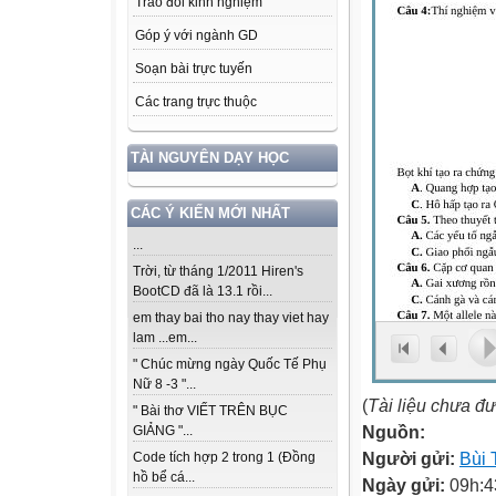
Trao đổi kinh nghiệm
Góp ý với ngành GD
Soạn bài trực tuyến
Các trang trực thuộc
TÀI NGUYÊN DẠY HỌC
CÁC Ý KIẾN MỚI NHẤT
...
Trời, từ tháng 1/2011 Hiren's
BootCD đã là 13.1 rồi...
em thay bai tho nay thay viet hay
lam ...em...
" Chúc mừng ngày Quốc Tế Phụ
Nữ 8 -3 "...
(
Tài liệu chưa đ
" Bài thơ VIẾT TRÊN BỤC
Nguồn:
GIẢNG "...
Người gửi:
Bùi 
Code tích hợp 2 trong 1 (Đồng
hồ bể cá...
Ngày gửi:
09h:4