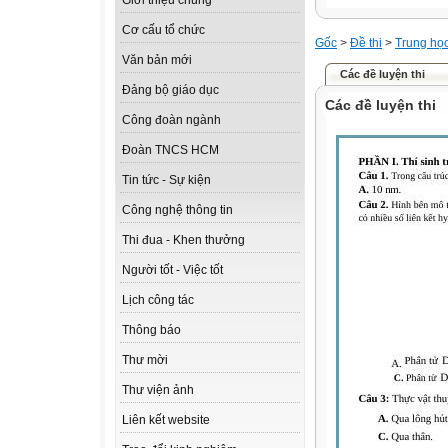
Giới thiệu chung
Cơ cấu tổ chức
Gốc
>
Đề thi
>
Trung họ
Văn bản mới
Các đề luyện thi
Đảng bộ giáo dục
Các đề luyện thi
Công đoàn ngành
Đoàn TNCS HCM
Tin tức - Sự kiện
Công nghệ thông tin
Thi đua - Khen thưởng
Người tốt - Việc tốt
Lịch công tác
Thông báo
Thư mời
Thư viện ảnh
Liên kết website