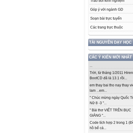
Trao đổi kinh nghiệm
Góp ý với ngành GD
Soạn bài trực tuyến
Các trang trực thuộc
TÀI NGUYÊN DẠY HỌC
CÁC Ý KIẾN MỚI NHẤT
...
Trời, từ tháng 1/2011 Hiren
BootCD đã là 13.1 rồi...
em thay bai tho nay thay vi
lam ...em...
" Chúc mừng ngày Quốc T
Nữ 8 -3 "...
" Bài thơ VIẾT TRÊN BỤC
GIẢNG "...
Code tích hợp 2 trong 1 (
hồ bể cá...