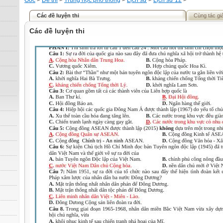
Gốc
>
Đề thi
>
Trung học phổ thông
>
Lịch sử
>
Lịch sử 12
>
Các đề luyện thi
Cùng tác gi
Các đề luyện thi