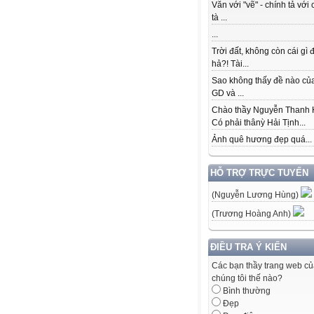
Văn với "vẽ" - chính tả với 
tà ...
...
Trời đất, không còn cái gì 
hả?! Tài...
Sao không thấy đề nào củ
GD và ...
Chào thầy Nguyễn Thanh 
Có phải thânỳ Hải Tịnh...
Ảnh quê hương đẹp quá...
HỖ TRỢ TRỰC TUYẾN
(Nguyễn Lương Hùng)
(Trương Hoàng Anh)
ĐIỀU TRA Ý KIẾN
Các bạn thầy trang web c
chúng tôi thế nào?
Bình thường
Đẹp