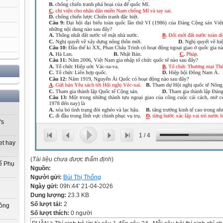
's
1
/
4
et hay
(
Tài liệu chưa được thẩm định
)
ế Phụ
Nguồn:
Người gửi:
Bùi Thị Thống
Ngày gửi:
09h:44' 21-04-2026
Dung lượng:
23.3 KB
Số lượt tải:
2
Đồng
Số lượt thích:
0 người