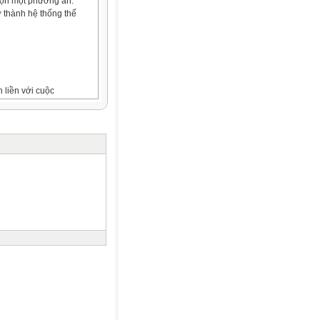
 chọn một phương án.
ở thành hệ thống thế
 liền với cuộc
ếu tố chủ quan nào sau
rong những trụ cột nào