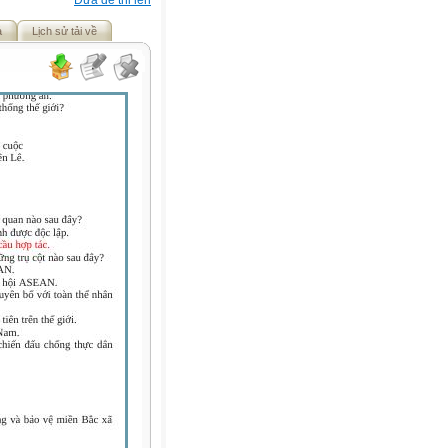
Đưa đề thi lên
ả
Lịch sử tải về