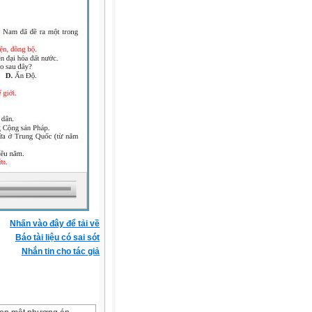
Nhấn vào đây để tải về
Báo tài liệu có sai sót
Nhắn tin cho tác giả