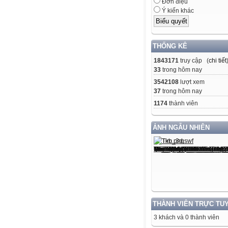
Đơn điệu
Ý kiến khác
THỐNG KÊ
1843171
truy cập (
chi tiết
33
trong hôm nay
3542108
lượt xem
37
trong hôm nay
1174
thành viên
ẢNH NGẪU NHIÊN
THÀNH VIÊN TRỰC TU
3 khách và 0 thành viên