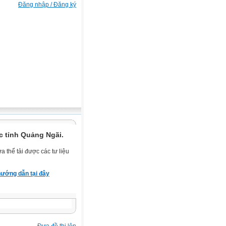
Đăng nhập / Đăng ký
c tỉnh Quảng Ngãi.
 thể tải được các tư liệu
ướng dẫn tại đây