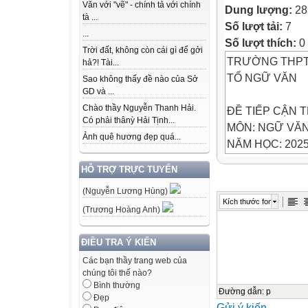
Văn với "vẽ" - chính tả với chính
Dung lượng:
28
tà ...
Số lượt tải:
7
...
Số lượt thích:
0
Trời đất, không còn cái gì để gởi
TRƯỜNG THPT 
hả?! Tài...
TỔ NGỮ VĂN
Sao không thấy đề nào của Sở
GD và ...
Chào thầy Nguyễn Thanh Hải.
ĐỀ TIẾP CẬN 
Có phải thânỳ Hải Tịnh...
MÔN: NGỮ VĂ
Ảnh quê hương đẹp quá...
NĂM HỌC: 2025
Thời gian: 120 p
HỖ TRỢ TRỰC TUYẾN
(Nguyễn Lương Hùng)
Họ và tên h
Kích thước font
SBD……………
(Trương Hoàng Anh)
I. PHẦN ĐỌC HI
Đọc văn bản sau
ĐIỀU TRA Ý KIẾN
Cha chẳng thể 
Các bạn thầy trang web của
chúng tôi thế nào?
Những đêm lửa r
Bình thường
Nhà Hát Lớn, cứ 
Đường dẫn
:
p
Đẹp
Gửi ý kiến