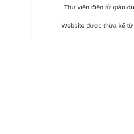
Cả đời ông, đời 
Thư viện điện tử giáo d
Thử thách dẫu tộ
Mấy thế hệ đã d
Thì còn lứa tuổi
Website được thừa kế t
Khi con bằng tuổ
Đủ thời gian để 
Và cha sẽ tiễn c
Bằng những vần 
(Theo Từ chiến t
chọn lọc, NXB
Hội nhà văn, 20
Chú thích:
Bằng Việt tên th
phố Huế. Ông
là một trong nhữ
trong thời kỳ
kháng chiến chố
ngẫm trải nghiệ
chứa đậm chất tr