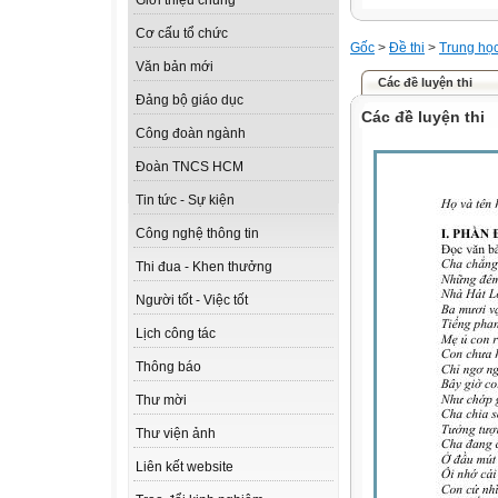
Giới thiệu chung
Cơ cấu tổ chức
Gốc
>
Đề thi
>
Trung họ
Văn bản mới
Các đề luyện thi
Đảng bộ giáo dục
Các đề luyện thi
Công đoàn ngành
Đoàn TNCS HCM
Tin tức - Sự kiện
Công nghệ thông tin
Thi đua - Khen thưởng
Người tốt - Việc tốt
Lịch công tác
Thông báo
Thư mời
Thư viện ảnh
Liên kết website