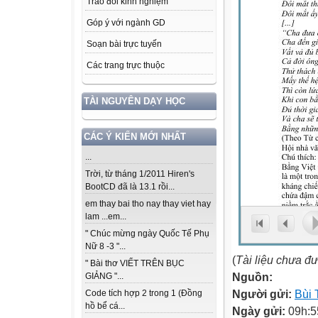
Trao đổi kinh nghiệm
Góp ý với ngành GD
Soạn bài trực tuyến
Các trang trực thuộc
TÀI NGUYÊN DẠY HỌC
CÁC Ý KIẾN MỚI NHẤT
...
Trời, từ tháng 1/2011 Hiren's
BootCD đã là 13.1 rồi...
em thay bai tho nay thay viet hay
lam ...em...
" Chúc mừng ngày Quốc Tế Phụ
Nữ 8 -3 "...
(
Tài liệu chưa đ
" Bài thơ VIẾT TRÊN BỤC
Nguồn:
GIẢNG "...
Người gửi:
Bùi 
Code tích hợp 2 trong 1 (Đồng
hồ bể cá...
Ngày gửi:
09h:5