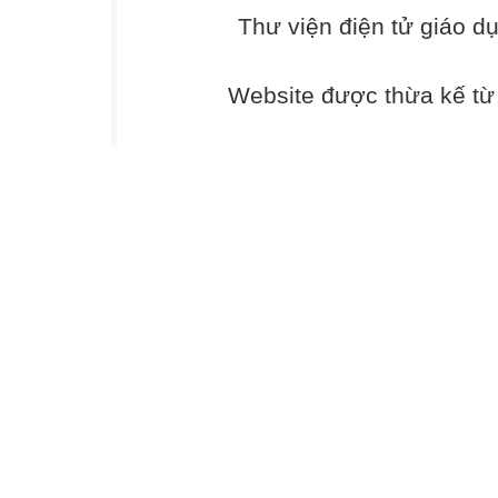
(Lưu Quang Vũ, i
Thư viện điện tử giáo d
đất nước tôi NX
*Chú thích: Lưu 
thể loại, nổi bật
Website được thừa kế t
nhất là thơ và k
chuyển biến rõ n
phong cách mơ mộ
day dứt về thế s
Thực hiện các yê
Câu 1. Chỉ ra dấ
Câu 2. Người con
Câu 3. Nêu tác 
câu thơ sau:
Tuổi thơ đâu nh
Tuổi thơ nằm tr
Câu 4. Nhận xét 
hiện trong bài th
Câu 5.Từ phát hi