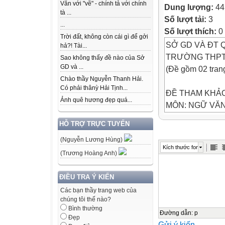
Văn với "vẽ" - chính tả với chính
Dung lượng:
44
tà ...
Số lượt tải:
3
...
Số lượt thích:
0
Trời đất, không còn cái gì để gởi
SỞ GD VÀ ĐT 
hả?! Tài...
TRƯỜNG THPT 
Sao không thấy đề nào của Sở
GD và ...
(Đề gồm 02 tran
Chào thầy Nguyễn Thanh Hải.
Có phải thânỳ Hải Tịnh...
ĐỀ THAM KHẢO
Ảnh quê hương đẹp quá...
MÔN: NGỮ VĂN
Thời gian làm bà
HỖ TRỢ TRỰC TUYẾN
(Không kể thời g
(Nguyễn Lương Hùng)
Kích thước font
I. ĐỌC HIỂU( 4,
(Trương Hoàng Anh)
ÁO
Tặng mẹ
ĐIỀU TRA Ý KIẾN
Những tấm áo x
Các bạn thầy trang web của
chúng tôi thế nào?
Mũi chỉ đường k
Bình thường
Tuổi thơ đâu nh
Đường dẫn
:
p
Đẹp
Gửi ý kiến