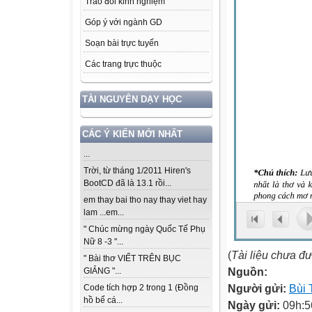
Trao đổi kinh nghiệm
Góp ý với ngành GD
Soạn bài trực tuyến
Các trang trực thuộc
TÀI NGUYÊN DẠY HỌC
CÁC Ý KIẾN MỚI NHẤT
...
Trời, từ tháng 1/2011 Hiren's
BootCD đã là 13.1 rồi...
em thay bai tho nay thay viet hay
lam ...em...
" Chúc mừng ngày Quốc Tế Phụ
Nữ 8 -3 "...
(
Tài liệu chưa đ
" Bài thơ VIẾT TRÊN BỤC
Nguồn:
GIẢNG "...
Người gửi:
Bùi 
Code tích hợp 2 trong 1 (Đồng
hồ bể cá...
Ngày gửi:
09h:5