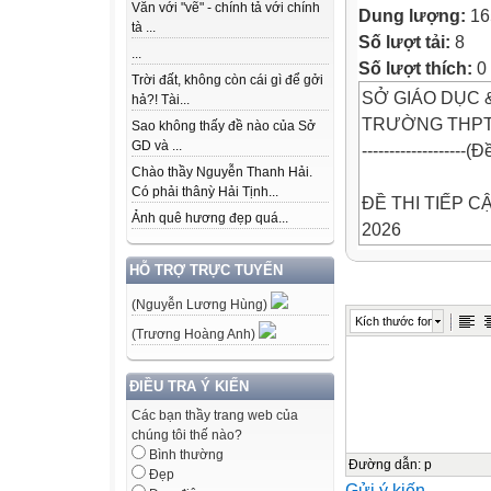
Văn với "vẽ" - chính tả với chính
Dung lượng:
16
tà ...
Số lượt tải:
8
...
Số lượt thích:
0
Trời đất, không còn cái gì để gởi
SỞ GIÁO DỤC 
hả?! Tài...
TRƯỜNG THPT 
Sao không thấy đề nào của Sở
GD và ...
-------------------(
Chào thầy Nguyễn Thanh Hải.
Có phải thânỳ Hải Tịnh...
ĐỀ THI TIẾP 
Ảnh quê hương đẹp quá...
2026
MÔN: ĐỊA LÍ
HỖ TRỢ TRỰC TUYẾN
Thời gian làm bà
(Nguyễn Lương Hùng)
(không kể thời g
Kích thước font
(Trương Hoàng Anh)
Họ và tên: ................
Số báo danh: .....
ĐIỀU TRA Ý KIẾN
PHẦN I. Thí sinh 
Các bạn thầy trang web của
chúng tôi thế nào?
một phương
Bình thường
án.
Đường dẫn
:
p
Đẹp
Gửi ý kiến