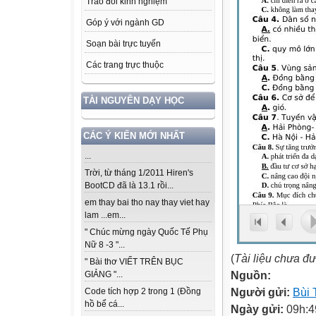
Trao đổi kinh nghiệm
Góp ý với ngành GD
Soạn bài trực tuyến
Các trang trực thuộc
TÀI NGUYÊN DẠY HỌC
CÁC Ý KIẾN MỚI NHẤT
...
Trời, từ tháng 1/2011 Hiren's
BootCD đã là 13.1 rồi...
em thay bai tho nay thay viet hay
lam ...em...
" Chúc mừng ngày Quốc Tế Phụ
Nữ 8 -3 "...
(
Tài liệu chưa đ
" Bài thơ VIẾT TRÊN BỤC
Nguồn:
GIẢNG "...
Người gửi:
Bùi 
Code tích hợp 2 trong 1 (Đồng
hồ bể cá...
Ngày gửi:
09h:4