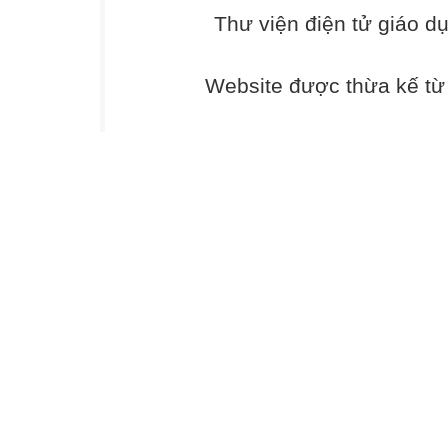
C. quy mô lớn n
Thư viện điện tử giáo d
hơn thành
thị.
Câu 5. Vùng sản 
Website được thừa kế t
A. Đồng bằng s
B. Nam Trung B
C. Đồng bằng s
D. Đông Nam Bộ
Câu 6. Cơ sở để 
A. gió.
B. than đá.
C. dầu mỏ.
D. than nâu.
Câu 7. Tuyến vận
A. Hải Phòng- T
B. Hà Nội - Cà 
C. Hà Nội - Hải
D. Hải Phòng - 
Câu 8. Sự tăng 