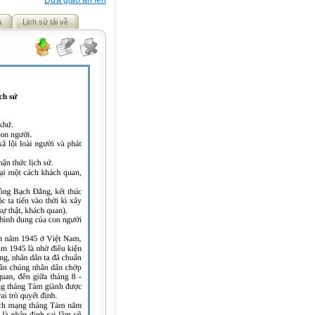
Đưa giáo án lên
ả
Lịch sử tải về