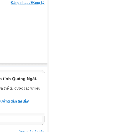
Đăng nhập / Đăng ký
c tỉnh Quảng Ngãi.
 thể tải được các tư liệu
ướng dẫn tại đây