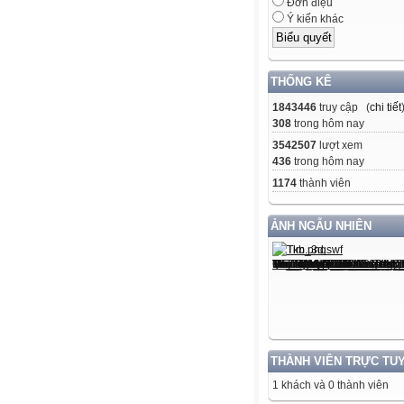
Đơn điệu
Ý kiến khác
THỐNG KÊ
1843446
truy cập (
chi tiết
308
trong hôm nay
3542507
lượt xem
436
trong hôm nay
1174
thành viên
ẢNH NGẪU NHIÊN
THÀNH VIÊN TRỰC TU
1 khách và 0 thành viên