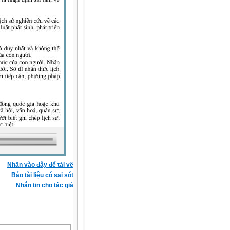
Nhấn vào đây để tải về
Báo tài liệu có sai sót
Nhắn tin cho tác giả