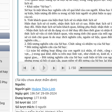
's
1
/
50
et hay
(
Tài liệu chưa được thẩm định
)
ế Phụ
Nguồn:
Người gửi:
Hoàng Thùy Linh
Ngày gửi:
19h:54' 29-09-2024
Dung lượng:
177.8 KB
Số lượt tải:
107
Đồng
Số lượt thích:
0 người