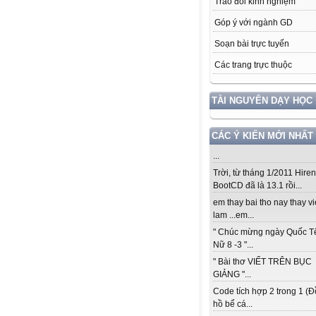
Trao đổi kinh nghiệm
Góp ý với ngành GD
Soạn bài trực tuyến
Các trang trực thuộc
TÀI NGUYÊN DẠY HỌC
CÁC Ý KIẾN MỚI NHẤT
...
Trời, từ tháng 1/2011 Hiren
BootCD đã là 13.1 rồi...
em thay bai tho nay thay vi
lam ...em...
" Chúc mừng ngày Quốc T
Nữ 8 -3 "...
" Bài thơ VIẾT TRÊN BỤC
GIẢNG "...
Code tích hợp 2 trong 1 (
hồ bể cá...