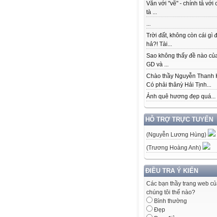
Văn với "vẽ" - chính tả với 
tà ...
...
Trời đất, không còn cái gì 
hả?! Tài...
Sao không thấy đề nào củ
GD và ...
Chào thầy Nguyễn Thanh 
Có phải thânỳ Hải Tịnh...
Ảnh quê hương đẹp quá...
HỖ TRỢ TRỰC TUYẾN
(Nguyễn Lương Hùng)
(Trương Hoàng Anh)
ĐIỀU TRA Ý KIẾN
Các bạn thầy trang web c
chúng tôi thế nào?
Bình thường
Đẹp