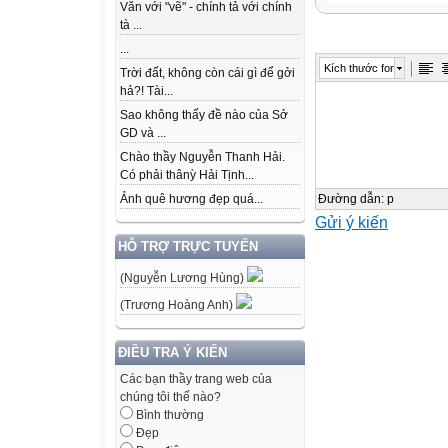
Văn với "vẽ" - chính tả với chính
tà ...
4
...
Kích thước font
Trời đất, không còn cái gì để gởi
5
hả?! Tài...
Số liền trước củ
Sao không thấy đề nào của Sở
GD và ...
1
Chào thầy Nguyễn Thanh Hải.
Có phải thânỳ Hải Tịnh...
Số liền trước củ
Đường dẫn
:
p
Ảnh quê hương đẹp quá...
Gửi ý kiến
1
HỖ TRỢ TRỰC TUYẾN
2
(Nguyễn Lương Hùng)
(Trương Hoàng Anh)
3
ĐIỀU TRA Ý KIẾN
4
Các bạn thầy trang web của
chúng tôi thế nào?
5
Bình thường
Đẹp
Trên tia số, số b