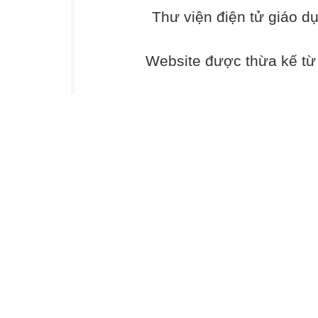
4
Thư viện điện tử giáo d
5
Đâu là tia số?
Website được thừa kế t
4
1
2
A.
B.
4
5
5
Thăng Long Kid