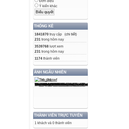
Đơn điệu
Ý kiến khác
2
Trên tia số, số b
THỐNG KÊ
2
1841870
truy cập (
chi tiết
)
231
trong hôm nay
3
3539768
lượt xem
231
trong hôm nay
1174
thành viên
4
ẢNH NGẪU NHIÊN
5
Số liền sau của
3
Số liền sau của 
3
THÀNH VIÊN TRỰC TUYẾN
1 khách và 0 thành viên