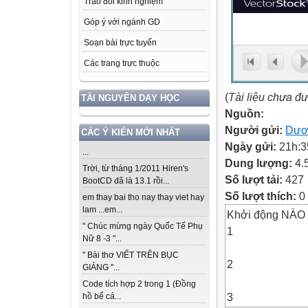
Trao đổi kinh nghiệm
Góp ý với ngành GD
Soạn bài trực tuyến
Các trang trực thuộc
(
Tài liệu chưa đ
TÀI NGUYÊN DẠY HỌC
Nguồn:
Người gửi:
Dươ
CÁC Ý KIẾN MỚI NHẤT
Ngày gửi:
21h:3
...
Dung lượng:
4.
Trời, từ tháng 1/2011 Hiren's
Số lượt tải:
427
BootCD đã là 13.1 rồi...
Số lượt thích:
0
em thay bai tho nay thay viet hay
lam ...em...
Khởi động NÀ
" Chúc mừng ngày Quốc Tế Phụ
1
Nữ 8 -3 "...
" Bài thơ VIẾT TRÊN BỤC
2
GIẢNG "...
Code tích hợp 2 trong 1 (Đồng
3
hồ bể cá...