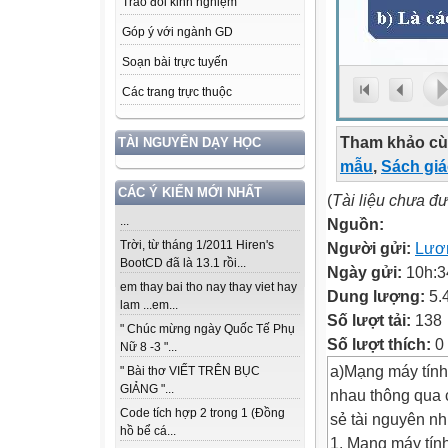
Trao đổi kinh nghiệm
Góp ý với ngành GD
Soạn bài trực tuyến
Các trang trực thuộc
Tham khảo cù
TÀI NGUYÊN DẠY HỌC
mẫu
,
Sách gi
CÁC Ý KIẾN MỚI NHẤT
(
Tài liệu chưa đ
...
Nguồn:
Trời, từ tháng 1/2011 Hiren's
Người gửi:
Lươ
BootCD đã là 13.1 rồi...
Ngày gửi:
10h:3
em thay bai tho nay thay viet hay
Dung lượng:
5.
lam ...em...
Số lượt tải:
138
" Chúc mừng ngày Quốc Tế Phụ
Số lượt thích:
0
Nữ 8 -3 "...
a)Mạng máy tính 
" Bài thơ VIẾT TRÊN BỤC
GIẢNG "...
nhau thông qua 
Code tích hợp 2 trong 1 (Đồng
sẻ tài nguyên n
hồ bể cá...
1. Mạng máy tính