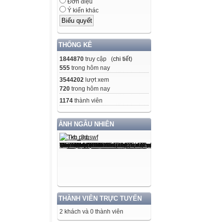
BÀI 2. MẠNG 
Đơn điệu
Ý kiến khác
2. Một số dịch vụ
a. Tổ chức và kh
Dịch vụ sử dụng
THỐNG KÊ
được gọi là dịch
1844870
truy cập (
chi tiết
)
nguyên thông ti
555
trong hôm nay
Trang Web là 1 s
3544202
lượt xem
BÀI 2. MẠNG 
720
trong hôm nay
Lưu ý : Web là d
1174
thành viên
Internet không p
2. Một số dịch vụ
ẢNH NGẪU NHIÊN
b. Tìm kiếm thông
- Sử dụng máy t
Máy tìm kiếm là 
tin dựa trên các
BÀI 2. MẠNG 
Vd: Trang web 
THÀNH VIÊN TRỰC TUYẾN
2. Một số dịch vụ
2 khách và 0 thành viên
c. Thư điện tử (