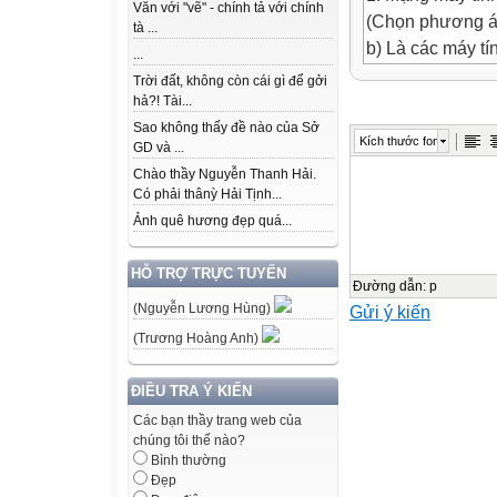
Văn với "vẽ" - chính tả với chính
(Chọn phương á
tà ...
b) Là các máy tí
...
KIỂM TRA BÀI 
Trời đất, không còn cái gì để gởi
A. Vỉ mạng, hub
hả?! Tài...
2.Thiết bị đầu c
Sao không thấy đề nào của Sở
Kích thước font
GD và ...
(chọn phương á
Chào thầy Nguyễn Thanh Hải.
B. Giao thức tru
Có phải thânỳ Hải Tịnh...
C. Môi trường t
Ảnh quê hương đẹp quá...
D. Máy tính, máy
BÀI 2. MẠNG 
HỖ TRỢ TRỰC TUYẾN
Hướng dẫn
Đường dẫn
:
p
(Nguyễn Lương Hùng)
Gửi ý kiến
Các em xem bài 
biểu tượng bàn t
(Trương Hoàng Anh)
Chúc các em hoàn
ĐIỀU TRA Ý KIẾN
Internet là hệ t
thế giới
Các bạn thầy trang web của
chúng tôi thế nào?
1. Internet là gì?
Bình thường
?
Đẹp