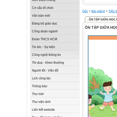
Giới thiệu chung
Cơ cấu tổ chức
Gốc
>
Bài giảng
>
Tiểu 
Văn bản mới
ÔN TẬP GIỮA HỌC KÌ 
Đảng bộ giáo dục
ÔN TẬP GIỮA HỌC 
Công đoàn ngành
Đoàn TNCS HCM
Tin tức - Sự kiện
Công nghệ thông tin
Thi đua - Khen thưởng
Người tốt - Việc tốt
Lịch công tác
Thông báo
Thư mời
Thư viện ảnh
Liên kết website