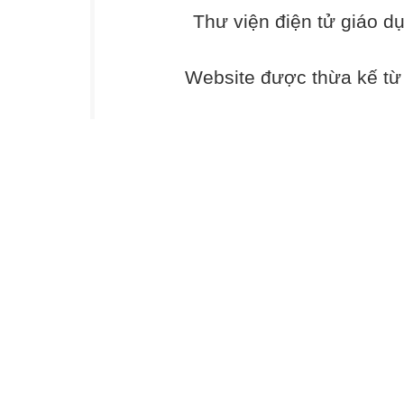
Thư viện điện tử giáo d
a. Kể về niềm vu
của hai anh em.
b. Giới thiệu về
Website được thừa kế t
sách.
c. Kể về ngày kh
của một bạn học 
4. CÁI TRỐNG
TRƯỜNG EM
d. Nói về một đồ
thuộc ở trường 
5. CUỐN SÁCH
CỦA EM
e. Kể về cậu bé
tự tin nói trước l