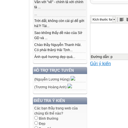
Đáp án: Khi tra
Văn với "vẽ" - chính tả với chính
tà ...
...
2. Bài Khi trang
Kích thước font
Trời đất, không còn cái gì để gởi
hả?! Tài...
Đáp án: 4 khổ t
Sao không thấy đề nào của Sở
GD và ...
3. Áo màu ngoài, 
Chào thầy Nguyễn Thanh Hải.
Đợi chữ xinh xin
Có phải thânỳ Hải Tịnh...
- Là gì?
Đường dẫn
:
p
Ảnh quê hương đẹp quá...
Gửi ý kiến
Đáp án: Quyển 
HỖ TRỢ TRỰC TUYẾN
(Nguyễn Lương Hùng)
4. Thân hình chữ
(Trương Hoàng Anh)
Chữ nghĩa đầy m
Ai mà muốn giỏi
ĐIỀU TRA Ý KIẾN
Sẽ phải nhìn tôi 
Các bạn thầy trang web của
chúng tôi thế nào?
Đáp án: Quyển 
Bình thường
Đẹp