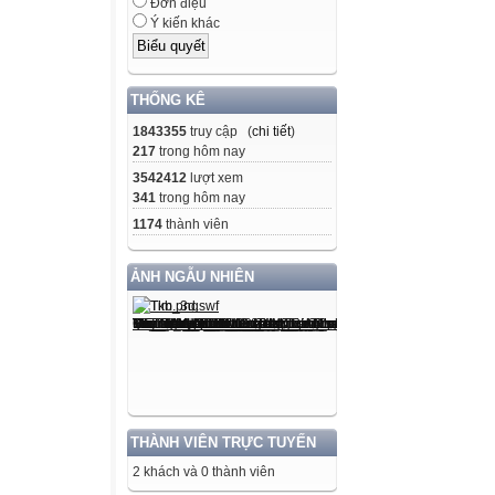
Đơn điệu
5. Da tôi màu tr
Ý kiến khác
Bạn cùng bảng 
Hãy cầm tôi lên
Tôi làm theo bạ
THỐNG KÊ
Là cái gì ?
1843355
truy cập (
chi tiết
)
217
trong hôm nay
Đáp án: Viên ph
3542412
lượt xem
341
trong hôm nay
1174
thành viên
Ôn tập giữa học
kì 1
ẢNH NGẪU NHIÊN
(Tiết 1 + 2)
1. Tìm tên bài đ
1. TÔI LÀ HỌC
SINH LỚP 2
2. NIỀM VUI C
BI VÀ BỐNG
THÀNH VIÊN TRỰC TUYẾN
3. MỘT GIỜ HỌ
2 khách và 0 thành viên