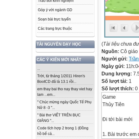
Trao đổi kinh nghiệm
Góp ý với ngành GD
Soạn bài trực tuyến
Các trang trực thuộc
(
Tài liệu chưa đ
TÀI NGUYÊN DẠY HỌC
Nguồn:
Cô giáo
Người gửi:
Trần
CÁC Ý KIẾN MỚI NHẤT
Ngày gửi:
11h:0
...
Dung lượng:
7.
Trời, từ tháng 1/2011 Hiren's
Số lượt tải:
1
BootCD đã là 13.1 rồi...
Số lượt thích:
0
em thay bai tho nay thay viet hay
lam ...em...
Game
" Chúc mừng ngày Quốc Tế Phụ
Thủy Tiên
Nữ 8 -3 "...
" Bài thơ VIẾT TRÊN BỤC
Đi tới bài mới
GIẢNG "...
Code tích hợp 2 trong 1 (Đồng
1. Bài trước em 
hồ bể cá...