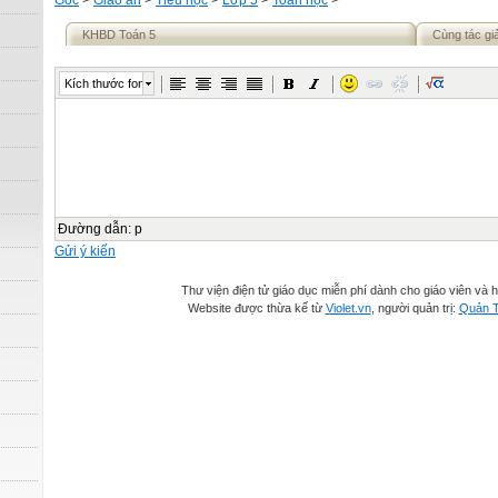
Gốc
>
Giáo án
>
Tiểu học
>
Lớp 5
>
Toán học
>
KHBD Toán 5
Cùng tác gi
Kích thước font
Đường dẫn
:
p
Gửi ý kiến
Thư viện điện tử giáo dục miễn phí dành cho giáo viên và h
Website được thừa kế từ
Violet.vn
, người quản trị:
Quản T