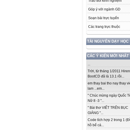
Trao đổi kinh nghiệm
Góp ý với ngành GD
Soạn bài trực tuyến
Các trang trực thuộc
TÀI NGUYÊN DẠY HỌC
CÁC Ý KIẾN MỚI NHẤT
...
Trời, từ tháng 1/2011 Hiren
BootCD đã là 13.1 rồi...
em thay bai tho nay thay vi
lam ...em...
" Chúc mừng ngày Quốc T
Nữ 8 -3 "...
" Bài thơ VIẾT TRÊN BỤC
GIẢNG "...
Code tích hợp 2 trong 1 (
hồ bể cá...