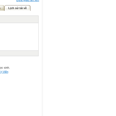
Đưa giáo án lên
ả
Lịch sử tải về
ọc sinh.
rị Viên