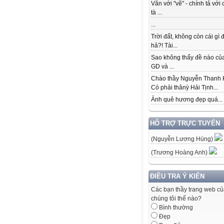
Văn với "vẽ" - chính tả với 
tà ...
...
Trời đất, không còn cái gì 
hả?! Tài...
Sao không thấy đề nào củ
GD và ...
Chào thầy Nguyễn Thanh 
Có phải thânỳ Hải Tịnh...
Ảnh quê hương đẹp quá...
HỖ TRỢ TRỰC TUYẾN
(Nguyễn Lương Hùng)
(Trương Hoàng Anh)
ĐIỀU TRA Ý KIẾN
Các bạn thầy trang web c
chúng tôi thế nào?
Bình thường
Đẹp