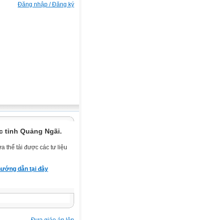
Đăng nhập / Đăng ký
c tỉnh Quảng Ngãi.
 thể tải được các tư liệu
ướng dẫn tại đây