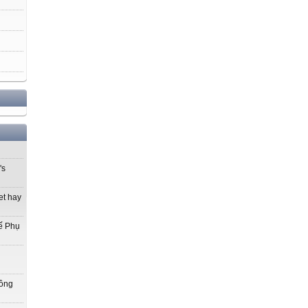
's
et hay
ế Phụ
Đồng