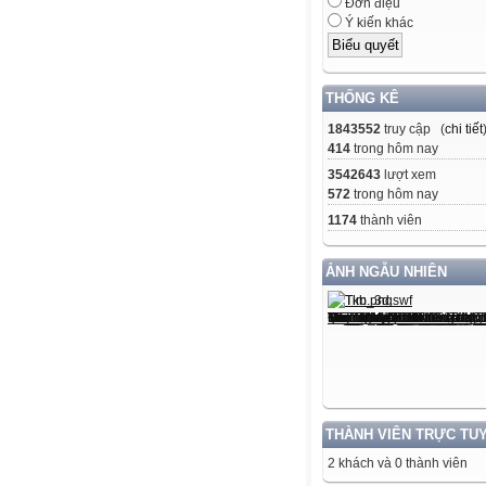
Đơn điệu
Ý kiến khác
THỐNG KÊ
1843552
truy cập (
chi tiết
414
trong hôm nay
3542643
lượt xem
572
trong hôm nay
1174
thành viên
ẢNH NGẪU NHIÊN
THÀNH VIÊN TRỰC TU
2 khách và 0 thành viên