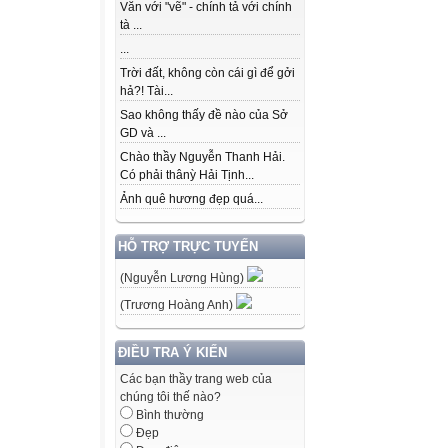
Văn với "vẽ" - chính tả với chính
tà ...
...
Trời đất, không còn cái gì để gởi
hả?! Tài...
Sao không thấy đề nào của Sở
GD và ...
Chào thầy Nguyễn Thanh Hải.
Có phải thânỳ Hải Tịnh...
Ảnh quê hương đẹp quá...
HỖ TRỢ TRỰC TUYẾN
(Nguyễn Lương Hùng)
(Trương Hoàng Anh)
ĐIỀU TRA Ý KIẾN
Các bạn thầy trang web của
chúng tôi thế nào?
Bình thường
Đẹp