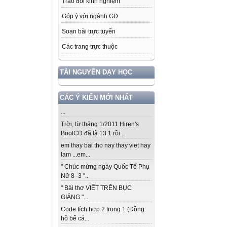
Trao đổi kinh nghiệm
Góp ý với ngành GD
Soạn bài trực tuyến
Các trang trực thuộc
TÀI NGUYÊN DẠY HỌC
CÁC Ý KIẾN MỚI NHẤT
...
Trời, từ tháng 1/2011 Hiren's
BootCD đã là 13.1 rồi...
em thay bai tho nay thay viet hay
lam ...em...
" Chúc mừng ngày Quốc Tế Phụ
Nữ 8 -3 "...
" Bài thơ VIẾT TRÊN BỤC
GIẢNG "...
Code tích hợp 2 trong 1 (Đồng
hồ bể cá...