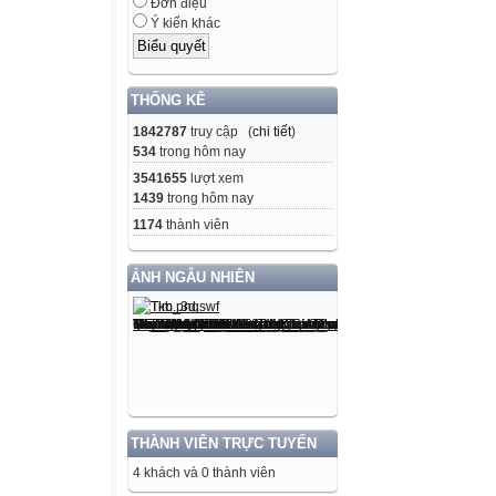
Đơn điệu
Ý kiến khác
THỐNG KÊ
1842787
truy cập (
chi tiết
)
534
trong hôm nay
3541655
lượt xem
1439
trong hôm nay
1174
thành viên
ẢNH NGẪU NHIÊN
THÀNH VIÊN TRỰC TUYẾN
4 khách và 0 thành viên