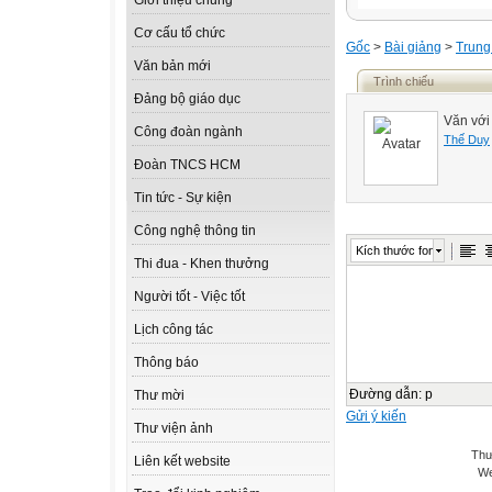
Giới thiệu chung
Cơ cấu tổ chức
Gốc
>
Bài giảng
>
Trung
Văn bản mới
Trình chiếu
Đảng bộ giáo dục
Văn với 
Công đoàn ngành
Thế Duy
Đoàn TNCS HCM
Tin tức - Sự kiện
Công nghệ thông tin
Kích thước font
Thi đua - Khen thưởng
Người tốt - Việc tốt
Lịch công tác
Thông báo
Đường dẫn
:
p
Thư mời
Gửi ý kiến
Thư viện ảnh
Thư
Liên kết website
We