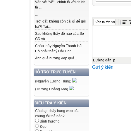
Văn với "vẽ" - chính tả với chính
NGUYỄN
tà ...
THỊ ÁI
...
QUYÊN
Trời đất, không còn cái gì để gởi
Kích thước font
hả?! Tài...
YÊU CẦU CẦN
Sao không thấy đề nào của Sở
Kiến thức
GD và ...
Chào thầy Nguyễn Thanh Hải.
Có phải thânỳ Hải Tịnh...
- Ôn tập phép cộ
Ảnh quê hương đẹp quá...
-nhớ
Đường dẫn
:
p
Gửi ý kiến
duy
HỖ TRỢ TRỰC TUYẾN
và quá
lập
(Nguyễn Lương Hùng)
toán
(Trương Hoàng Anh)
học,
giao
ĐIỀU TRA Ý KIẾN
tiếp
Các bạn thầy trang web của
toán
chúng tôi thế nào?
Bình thường
- Trách
Đẹp
nhiệm,