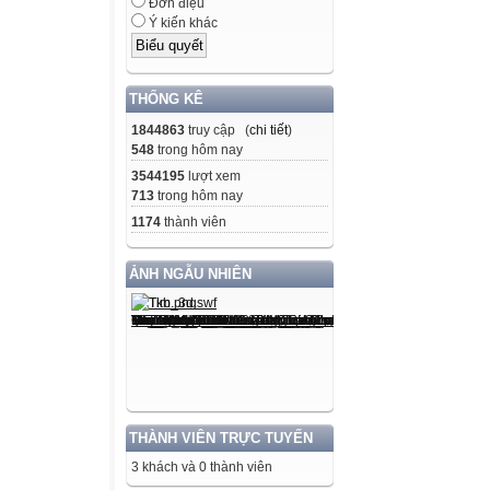
Đơn điệu
chăm
Ý kiến khác
chỉ,Tự
nhân
THỐNG KÊ
ái 1000.
- Tư
1844863
truy cập (
chi tiết
)
548
trong hôm nay
Toán
3544195
lượt xem
học
713
trong hôm nay
và luận
1174
thành viên
sống,
nhiên
ẢNH NGẪU NHIÊN
và
Xã học;
hội,
không
1cuộc
lượt)
THÀNH VIÊN TRỰC TUYẾN
trong
3 khách và 0 thành viên
phạm