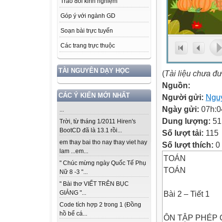
Trao đổi kinh nghiệm
Góp ý với ngành GD
Soạn bài trực tuyến
Các trang trực thuộc
TÀI NGUYÊN DẠY HỌC
(
Tài liệu chưa đ
Nguồn:
CÁC Ý KIẾN MỚI NHẤT
Người gửi:
Ngu
Ngày gửi:
07h:0
...
Dung lượng:
51
Trời, từ tháng 1/2011 Hiren's
BootCD đã là 13.1 rồi...
Số lượt tải:
115
em thay bai tho nay thay viet hay
Số lượt thích:
0
lam ...em...
TOÁN
" Chúc mừng ngày Quốc Tế Phụ
TOÁN
Nữ 8 -3 "...
" Bài thơ VIẾT TRÊN BỤC
Bài 2 – Tiết 1
GIẢNG "...
Code tích hợp 2 trong 1 (Đồng
hồ bể cá...
ÔN TẬP PHÉP 