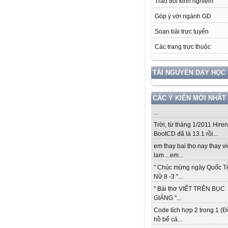
Trao đổi kinh nghiệm
Góp ý với ngành GD
Soạn bài trực tuyến
Các trang trực thuộc
TÀI NGUYÊN DẠY HỌC
CÁC Ý KIẾN MỚI NHẤT
...
Trời, từ tháng 1/2011 Hiren
BootCD đã là 13.1 rồi...
em thay bai tho nay thay vi
lam ...em...
" Chúc mừng ngày Quốc T
Nữ 8 -3 "...
" Bài thơ VIẾT TRÊN BỤC
GIẢNG "...
Code tích hợp 2 trong 1 (
hồ bể cá...