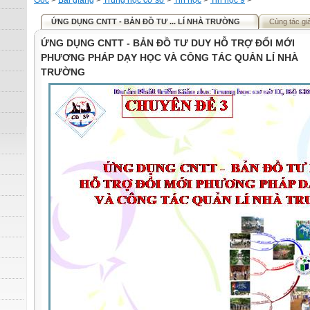
Gốc
>
Bài giảng
>
Trung học cơ sở
>
Tin học
>
Tin học 9
>
ỨNG DỤNG CNTT - BẢN ĐỒ TƯ ... LÍ NHÀ TRƯỜNG
Cùng tác gi
ỨNG DỤNG CNTT - BẢN ĐỒ TƯ DUY HỖ TRỢ ĐỔI MỚI
PHƯƠNG PHÁP DẠY HỌC VÀ CÔNG TÁC QUẢN LÍ NHÀ
TRƯỜNG