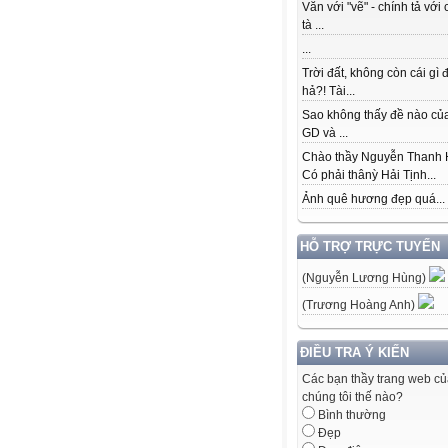
Văn với "vẽ" - chính tả với 
tà ...
...
Trời đất, không còn cái gì 
hả?! Tài...
Sao không thấy đề nào củ
GD và ...
Chào thầy Nguyễn Thanh 
Có phải thânỳ Hải Tịnh...
Ảnh quê hương đẹp quá...
HỖ TRỢ TRỰC TUYẾN
(Nguyễn Lương Hùng)
(Trương Hoàng Anh)
ĐIỀU TRA Ý KIẾN
Các bạn thầy trang web c
chúng tôi thế nào?
Bình thường
Đẹp