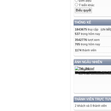
Đơn điệu
Ý kiến khác
THỐNG KÊ
1843675
truy cập (
chi tiết
537
trong hôm nay
3542776
lượt xem
705
trong hôm nay
1174
thành viên
ẢNH NGẪU NHIÊN
THÀNH VIÊN TRỰC TU
2 khách và 0 thành viên