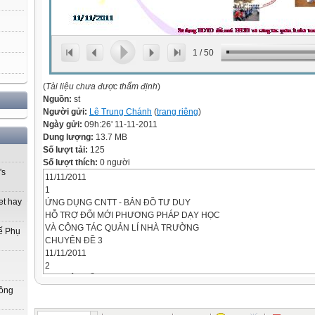
1
/
50
(
Tài liệu chưa được thẩm định
)
Nguồn:
st
Người gửi:
Lê Trung Chánh
(
trang riêng
)
Ngày gửi:
09h:26' 11-11-2011
Dung lượng:
13.7 MB
Số lượt tải:
125
Số lượt thích:
0 người
's
11/11/2011
1
et hay
ỨNG DỤNG CNTT - BẢN ĐỒ TƯ DUY
HỖ TRỢ ĐỔI MỚI PHƯƠNG PHÁP DẠY HỌC
VÀ CÔNG TÁC QUẢN LÍ NHÀ TRƯỜNG
ế Phụ
CHUYÊN ĐỀ 3
11/11/2011
2
CHUYÊN ĐỀ 3
Đồng
CHUYÊN ĐỀ 3
11/11/2011