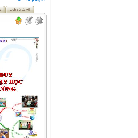
Đưa bài giảng lên
ả
Lịch sử tải về