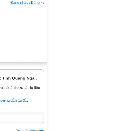
Đăng nhập / Đăng ký
c tỉnh Quảng Ngãi.
 thể tải được các tư liệu
ướng dẫn tại đây