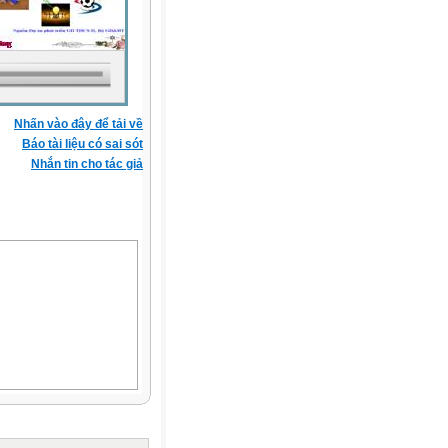
Nhấn vào đây để tải về
Báo tài liệu có sai sót
Nhắn tin cho tác giả