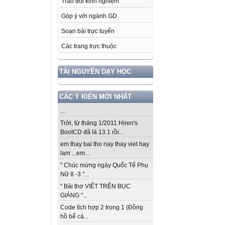
Trao đổi kinh nghiệm
Góp ý với ngành GD
Soạn bài trực tuyến
Các trang trực thuộc
TÀI NGUYÊN DẠY HỌC
CÁC Ý KIẾN MỚI NHẤT
...
Trời, từ tháng 1/2011 Hiren's
BootCD đã là 13.1 rồi...
em thay bai tho nay thay viet hay
lam ...em...
" Chúc mừng ngày Quốc Tế Phụ
Nữ 8 -3 "...
" Bài thơ VIẾT TRÊN BỤC
GIẢNG "...
Code tích hợp 2 trong 1 (Đồng
hồ bể cá...