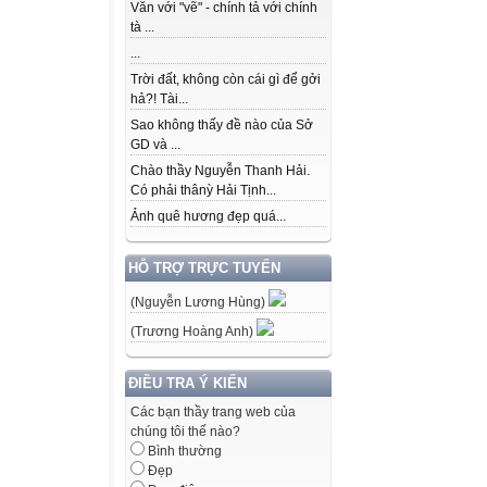
Văn với "vẽ" - chính tả với chính
tà ...
...
Trời đất, không còn cái gì để gởi
hả?! Tài...
Sao không thấy đề nào của Sở
GD và ...
Chào thầy Nguyễn Thanh Hải.
Có phải thânỳ Hải Tịnh...
Ảnh quê hương đẹp quá...
HỖ TRỢ TRỰC TUYẾN
(Nguyễn Lương Hùng)
(Trương Hoàng Anh)
ĐIỀU TRA Ý KIẾN
Các bạn thầy trang web của
chúng tôi thế nào?
Bình thường
Đẹp