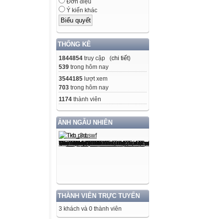
Đơn điệu
Ý kiến khác
THỐNG KÊ
1844854
truy cập (
chi tiết
)
539
trong hôm nay
3544185
lượt xem
703
trong hôm nay
1174
thành viên
ẢNH NGẪU NHIÊN
THÀNH VIÊN TRỰC TUYẾN
3 khách và 0 thành viên