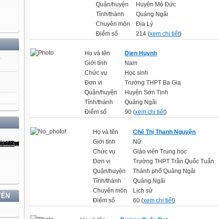
Quận/huyện
Huyện Mộ Đức
Tỉnh/thành
Quảng Ngãi
Chuyên môn
Địa Lý
Điểm số
214 (
xem chi tiết
)
Họ và tên
Dien Huynh
)
Giới tính
Nam
Chức vụ
Học sinh
Đơn vị
Trường THPT Ba Gia
Quận/huyện
Huyện Sơn Tịnh
Tỉnh/thành
Quảng Ngãi
Điểm số
90 (
xem chi tiết
)
Họ và tên
Chế Thị Thanh Nguyện
Giới tính
Nữ
Chức vụ
Giáo viên Trung học
Đơn vị
Trường THPT Trần Quốc Tuấn
Quận/huyện
Thành phố Quảng Ngãi
Tỉnh/thành
Quảng Ngãi
Chuyên môn
Lịch sử
YẾN
Điểm số
60 (
xem chi tiết
)