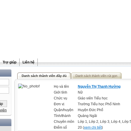
Trợ giúp
Liên hệ
Danh sách thành viên đầy đủ
Danh sách thành viên rút gọn
Họ và tên
Nguyễn Thị Thanh Hường
Giới tính
Nữ
Chức vụ
Giáo viên Tiểu học
Đơn vị
Trường Tiểu học Phổ Ninh
Quận/huyện
Huyện Đức Phổ
viên
Tỉnh/thành
Quảng Ngãi
Chuyên môn
Lớp 1, Lớp 2, Lớp 3, Lớp 4, Lớp 
Điểm số
20 (
xem chi tiết
)