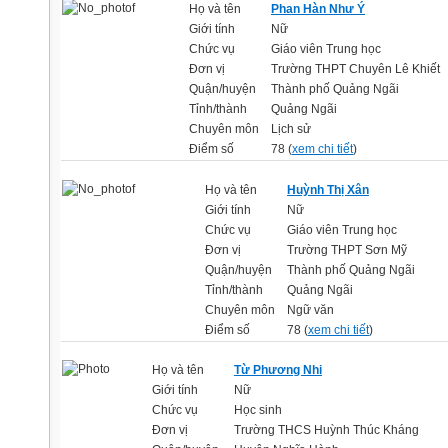
Họ và tên
Phan Hàn Như Ý
Giới tính
Nữ
Chức vụ
Giáo viên Trung học
Đơn vị
Trường THPT Chuyên Lê Khiết
Quận/huyện
Thành phố Quảng Ngãi
Tỉnh/thành
Quảng Ngãi
Chuyên môn
Lịch sử
Điểm số
78 (
xem chi tiết
)
Họ và tên
Huỳnh Thị Xân
Giới tính
Nữ
Chức vụ
Giáo viên Trung học
Đơn vị
Trường THPT Sơn Mỹ
Quận/huyện
Thành phố Quảng Ngãi
Tỉnh/thành
Quảng Ngãi
Chuyên môn
Ngữ văn
Điểm số
78 (
xem chi tiết
)
Họ và tên
Từ Phương Nhi
Giới tính
Nữ
Chức vụ
Học sinh
Đơn vị
Trường THCS Huỳnh Thúc Kháng