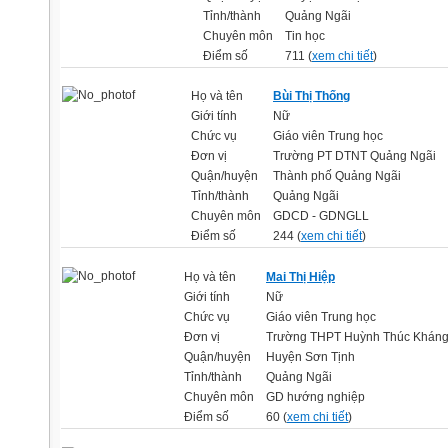
Tỉnh/thành
Quảng Ngãi
Chuyên môn
Tin học
Điểm số
711 (
xem chi tiết
)
Họ và tên
Bùi Thị Thống
Giới tính
Nữ
Chức vụ
Giáo viên Trung học
Đơn vị
Trường PT DTNT Quảng Ngãi
Quận/huyện
Thành phố Quảng Ngãi
Tỉnh/thành
Quảng Ngãi
Chuyên môn
GDCD - GDNGLL
Điểm số
244 (
xem chi tiết
)
Họ và tên
Mai Thị Hiệp
Giới tính
Nữ
Chức vụ
Giáo viên Trung học
Đơn vị
Trường THPT Huỳnh Thúc Khán
Quận/huyện
Huyện Sơn Tịnh
Tỉnh/thành
Quảng Ngãi
Chuyên môn
GD hướng nghiệp
Điểm số
60 (
xem chi tiết
)