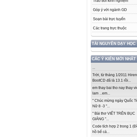
Trao đổi kinh nghiệm
Góp ý với ngành GD
Soạn bài trực tuyến
Các trang trực thuộc
TÀI NGUYÊN DẠY HỌC
CÁC Ý KIẾN MỚI NHẤT
...
Trời, từ tháng 1/2011 Hiren
BootCD đã là 13.1 rồi...
em thay bai tho nay thay vi
lam ...em...
" Chúc mừng ngày Quốc T
Nữ 8 -3 "...
" Bài thơ VIẾT TRÊN BỤC
GIẢNG "...
Code tích hợp 2 trong 1 (
hồ bể cá...