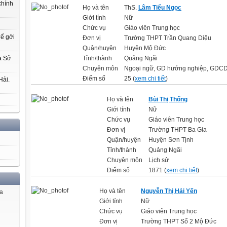
chính
Họ và tên
ThS.
Lâm Tiểu Ngọc
Giới tính
Nữ
Chức vụ
Giáo viên Trung học
để gởi
Đơn vị
Trường THPT Trần Quang Diệu
Quận/huyện
Huyện Mộ Đức
a Sở
Tỉnh/thành
Quảng Ngãi
Chuyên môn
Ngoại ngữ, GD hướng nghiệp, GDC
Điểm số
25 (
xem chi tiết
)
Hải.
Họ và tên
Bùi Thị Thống
Giới tính
Nữ
Chức vụ
Giáo viên Trung học
Đơn vị
Trường THPT Ba Gia
Quận/huyện
Huyện Sơn Tịnh
Tỉnh/thành
Quảng Ngãi
Chuyên môn
Lịch sử
Điểm số
1871 (
xem chi tiết
)
Họ và tên
Nguyễn Thị Hải Yến
ủa
Giới tính
Nữ
Chức vụ
Giáo viên Trung học
Đơn vị
Trường THPT Số 2 Mộ Đức