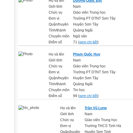
Họ và tên
Dương Quốc Đạt
Giới tính
Nam
Chức vụ
Giáo viên Trung học
Đơn vị
Trường PT DTNT Sơn Tây
Quận/huyện
Huyện Sơn Tây
Tỉnh/thành
Quảng Ngãi
Chuyên môn
Ngữ văn
Điểm số
71 (
xem chi tiết
)
Họ và tên
Phạm Quốc Huy
Giới tính
Nam
Chức vụ
Giáo viên Trung học
Đơn vị
Trường PT DTNT Sơn Tây
Quận/huyện
Huyện Sơn Tây
Tỉnh/thành
Quảng Ngãi
Chuyên môn
Tin học
Điểm số
99 (
xem chi tiết
)
Họ và tên
Trần Vũ Long
Giới tính
Nam
Chức vụ
Giáo viên Trung học
Đơn vị
Trường THCS Tịnh Hà
Quận/huyện
Huyện Sơn Tịnh