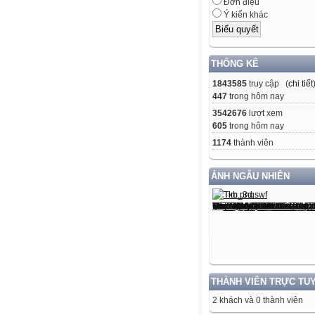
Đơn điệu
Ý kiến khác
THỐNG KÊ
1843585
truy cập (
chi tiết
447
trong hôm nay
3542676
lượt xem
605
trong hôm nay
1174
thành viên
ẢNH NGẪU NHIÊN
THÀNH VIÊN TRỰC TU
2 khách và 0 thành viên