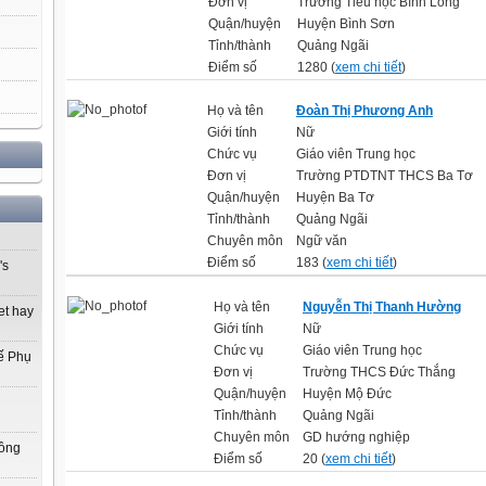
Đơn vị
Trường Tiểu học Bình Long
Quận/huyện
Huyện Bình Sơn
Tỉnh/thành
Quảng Ngãi
Điểm số
1280 (
xem chi tiết
)
Họ và tên
Đoàn Thị Phương Anh
Giới tính
Nữ
Chức vụ
Giáo viên Trung học
Đơn vị
Trường PTDTNT THCS Ba Tơ
Quận/huyện
Huyện Ba Tơ
Tỉnh/thành
Quảng Ngãi
Chuyên môn
Ngữ văn
Điểm số
183 (
xem chi tiết
)
's
Họ và tên
Nguyễn Thị Thanh Hường
et hay
Giới tính
Nữ
Chức vụ
Giáo viên Trung học
ế Phụ
Đơn vị
Trường THCS Đức Thắng
Quận/huyện
Huyện Mộ Đức
Tỉnh/thành
Quảng Ngãi
Chuyên môn
GD hướng nghiệp
Đồng
Điểm số
20 (
xem chi tiết
)