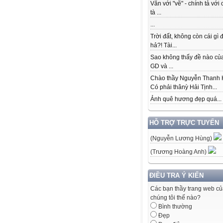
Văn với "vẽ" - chính tả với 
tà ...
...
Trời đất, không còn cái gì 
hả?! Tài...
Sao không thấy đề nào củ
GD và ...
Chào thầy Nguyễn Thanh 
Có phải thânỳ Hải Tịnh...
Ảnh quê hương đẹp quá...
HỖ TRỢ TRỰC TUYẾN
(Nguyễn Lương Hùng)
(Trương Hoàng Anh)
ĐIỀU TRA Ý KIẾN
Các bạn thầy trang web c
chúng tôi thế nào?
Bình thường
Đẹp