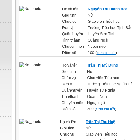
Họ và tên
Nguyễn Thị Thanh Hoa
Giới tính
Nữ
Chức vụ
Giáo viên Tiểu học
Đơn vị
Trường Tiểu học Tịnh Bắc
Quận/huyện
Huyện Sơn Tịnh
Tỉnh/thành
Quảng Ngãi
Chuyên môn
Ngoại ngữ
Điểm số
100 (
xem chi tiết
)
Họ và tên
Trần Thị Mỹ Dung
Giới tính
Nữ
Chức vụ
Giáo viên Tiểu học
Đơn vị
Trường Tiểu học Nghĩa Hà
Quận/huyện
Huyện Tư Nghĩa
Tỉnh/thành
Quảng Ngãi
Chuyên môn
Ngoại ngữ
Điểm số
300 (
xem chi tiết
)
Họ và tên
Trần Thị Thu Huệ
Giới tính
Nữ
Chức vụ
Giáo viên Tiểu học