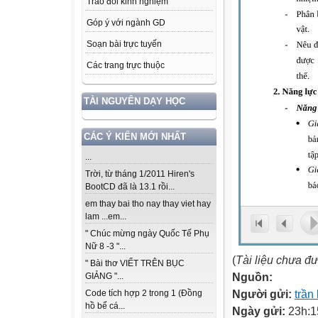
Trao đổi kinh nghiệm
Góp ý với ngành GD
Soạn bài trực tuyến
Các trang trực thuộc
TÀI NGUYÊN DẠY HỌC
CÁC Ý KIẾN MỚI NHẤT
...
Trời, từ tháng 1/2011 Hiren's
BootCD đã là 13.1 rồi...
em thay bai tho nay thay viet hay
lam ...em...
" Chúc mừng ngày Quốc Tế Phụ
Nữ 8 -3 "...
(
Tài liệu chưa đ
" Bài thơ VIẾT TRÊN BỤC
Nguồn:
GIẢNG "...
Người gửi:
trần
Code tích hợp 2 trong 1 (Đồng
hồ bể cá...
Ngày gửi:
23h:1