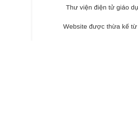
Thư viện điện tử giáo d
GV: Trần Lương
Lịch Sử 10
Website được thừa kế t
cách giải thích k
trong quá trình h
- Năng lực lịch s
 Tìm hiểu lịch 
khái niệm lịch 
năng, nhiệm vụ 
Sử học; nêu đư
 Nhận thức và t
quan sát hình ản
giải thích được 
truyền khẩu, thàn
3. Phẩm chất