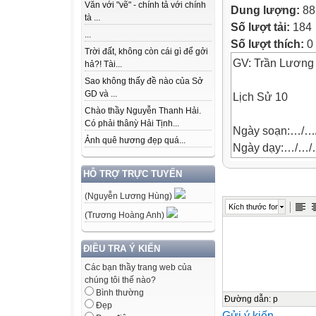
Văn với "vẽ" - chính tả với chính
Dung lượng:
88
tà ...
Số lượt tải:
184
...
Số lượt thích:
0
Trời đất, không còn cái gì để gởi
GV: Trần Lương
hả?! Tài...
Sao không thấy đề nào của Sở
GD và ...
Lịch Sử 10
Chào thầy Nguyễn Thanh Hải.
Có phải thânỳ Hải Tịnh...
Ngày soạn:…/
Ảnh quê hương đẹp quá...
Ngày dạy:…/…
CHỦ ĐỀ 1: LỊC
HỖ TRỢ TRỰC TUYẾN
BÀI 1: HIỆN T
(Nguyễn Lương Hùng)
(3 tiết)
Kích thước font
I. MỤC TIÊU
(Trương Hoàng Anh)
1. Về kiến thức
Sau bài học này
ĐIỀU TRA Ý KIẾN
- Trình bày được
Các bạn thầy trang web của
chúng tôi thế nào?
nhận thức lịch s
Bình thường
học.
Đường dẫn
:
p
Đẹp
Gửi ý kiến