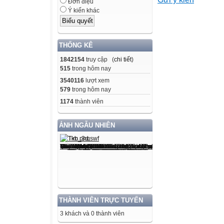
- Trình bày đượ
Đơn điệu
Ý kiến khác
năng,
nhiệm vụ của Sử
- Phân biệt được
THỐNG KÊ
hiện
1842154
truy cập (
chi tiết
)
vật.
515
trong hôm nay
- Nêu được một
3540116
lượt xem
dụng
579
trong hôm nay
được một số phư
1174
thành viên
thể.
2. Năng lực
ẢNH NGẪU NHIÊN
- Năng lực chun
 Giải quyết vấ
bản của Sử học v
tập.
 Giao tiếp và h
báo cáo sản phẩm
THÀNH VIÊN TRỰC TUYẾN
3 khách và 0 thành viên
1