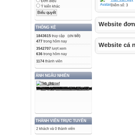
Đơn điệu
Điểm số: 3
Ý kiến khác
Website đơn 
THỐNG KÊ
1843615
truy cập (
chi tiết
)
477
trong hôm nay
Website cá n
3542707
lượt xem
636
trong hôm nay
1174
thành viên
ẢNH NGẪU NHIÊN
THÀNH VIÊN TRỰC TUYẾN
2 khách và 0 thành viên