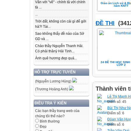
Văn với "vẽ" - chính tả với chính
Giáo án Lịch sử & Địa
năm KNTT
tà ...
...
Trời đất, không còn cái gì để gởi
ĐỀ THI
(3412
hả?! Tài...
Sao không thấy đề nào của Sở
GD và ...
Chào thầy Nguyễn Thanh Hải.
Có phải thânỳ Hải Tịnh...
Ảnh quê hương đẹp quá...
24 ĐỀ THI HỌC SINH 
LỚP 2
HỖ TRỢ TRỰC TUYẾN
(Nguyễn Lương Hùng)
Thành viên t
(Trương Hoàng Anh)
Lê Thị Mạnh 
Điểm số: 45
ĐIỀU TRA Ý KIẾN
Bùi Thị Như N
Các bạn thầy trang web của
Điểm số: 6
chúng tôi thế nào?
Đòan Văn Huy
Bình thường
Điểm số: 6
Đẹp
Trần Văn Quý