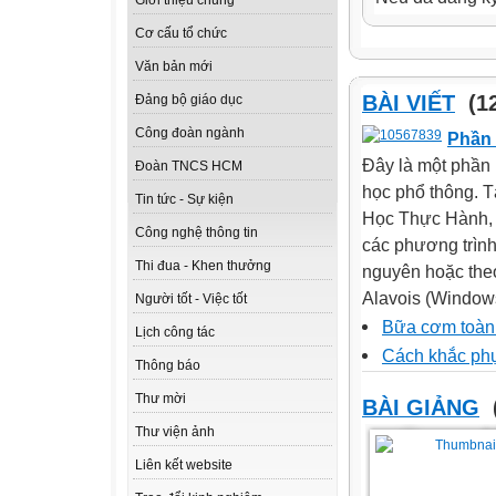
Giới thiệu chung
Cơ cấu tổ chức
Văn bản mới
BÀI VIẾT
(12
Đảng bộ giáo dục
Công đoàn ngành
Phần
Đây là một phần 
Đoàn TNCS HCM
học phổ thông. T
Tin tức - Sự kiện
Học Thực Hành, 
Công nghệ thông tin
các phương trình
Thi đua - Khen thưởng
nguyên hoặc theo 
Alavois (Windows
Người tốt - Việc tốt
Bữa cơm toàn
Lịch công tác
Cách khắc phụ
Thông báo
Thư mời
BÀI GIẢNG
Thư viện ảnh
Liên kết website