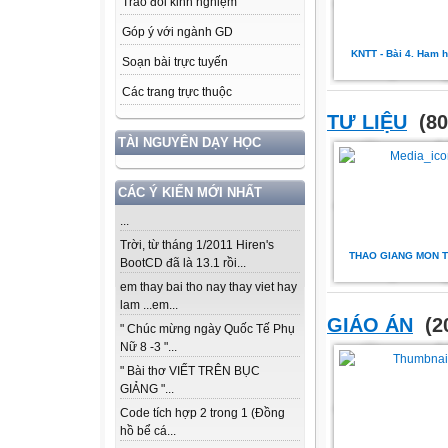
Trao đổi kinh nghiệm
Góp ý với ngành GD
KNTT - Bài 4. Ham h
Soạn bài trực tuyến
Các trang trực thuộc
TƯ LIỆU
(80
TÀI NGUYÊN DẠY HỌC
CÁC Ý KIẾN MỚI NHẤT
...
Trời, từ tháng 1/2011 Hiren's
THAO GIANG MON 
BootCD đã là 13.1 rồi...
em thay bai tho nay thay viet hay
lam ...em...
GIÁO ÁN
(2
" Chúc mừng ngày Quốc Tế Phụ
Nữ 8 -3 "...
" Bài thơ VIẾT TRÊN BỤC
GIẢNG "...
Code tích hợp 2 trong 1 (Đồng
hồ bể cá...