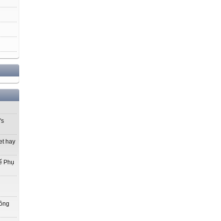
's
et hay
ế Phụ
Đồng