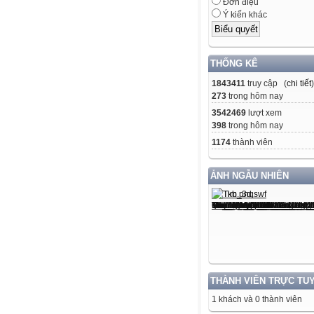
Đơn điệu
Ý kiến khác
THỐNG KÊ
1843411
truy cập (
chi tiết
)
273
trong hôm nay
3542469
lượt xem
398
trong hôm nay
1174
thành viên
ẢNH NGẪU NHIÊN
THÀNH VIÊN TRỰC TU
1 khách và 0 thành viên