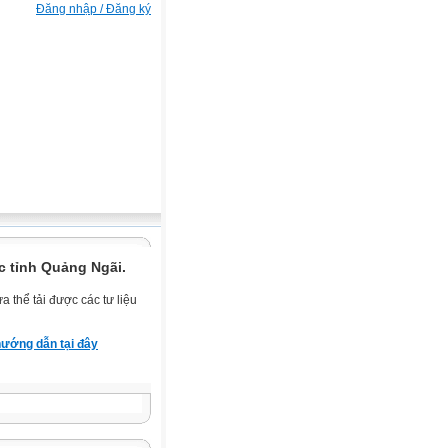
Đăng nhập / Đăng ký
c tỉnh Quảng Ngãi.
 thể tải được các tư liệu
ướng dẫn tại đây