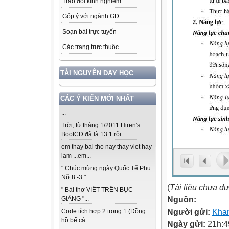
Trao đổi kinh nghiệm
Góp ý với ngành GD
Soạn bài trực tuyến
Các trang trực thuộc
TÀI NGUYÊN DẠY HỌC
CÁC Ý KIẾN MỚI NHẤT
...
Trời, từ tháng 1/2011 Hiren's
BootCD đã là 13.1 rồi...
em thay bai tho nay thay viet hay
lam ...em...
" Chúc mừng ngày Quốc Tế Phụ
Nữ 8 -3 "...
(
Tài liệu chưa đ
" Bài thơ VIẾT TRÊN BỤC
Nguồn:
GIẢNG "...
Người gửi:
Kha
Code tích hợp 2 trong 1 (Đồng
hồ bể cá...
Ngày gửi:
21h:4