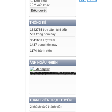
Đơn điệu
Ý kiến khác
Nêu được ý nghĩa
-
THỐNG KÊ
1842785
truy cập (
chi tiết
)
Nêu được khái n
532
trong hôm nay
dựa vào
3541653
lượt xem
cấu trúc và chức
1437
trong hôm nay
1174
thành viên
-
ẢNH NGẪU NHIÊN
Phân tích được c
di truyền
từ tế bào mẹ san
-
THÀNH VIÊN TRỰC TUYẾN
Thực hành tách 
2 khách và 0 thành viên