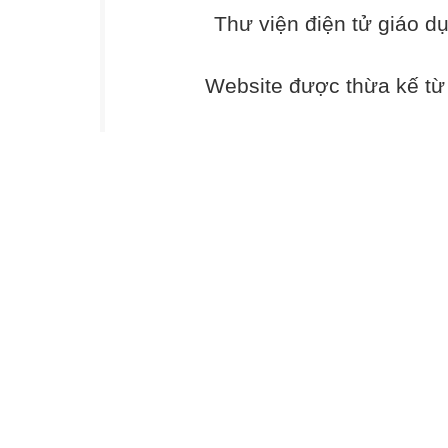
2. Năng lực
Thư viện điện tử giáo d
Năng lực chung:
-
Website được thừa kế t
Năng lực tự chủ 
được kế
hoạch tự tìm hiể
truyền trong
đời sống.
-
Năng lực giao t
luận trong
nhóm xây dựng n
-
Năng lực giải q