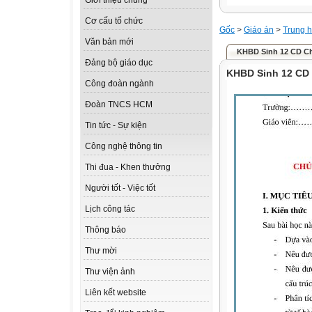
Giới thiệu chung
Cơ cấu tổ chức
Gốc
>
Giáo án
>
Trung h
Văn bản mới
KHBD Sinh 12 CD Ch
Đảng bộ giáo dục
KHBD Sinh 12 CD 
Công đoàn ngành
Đoàn TNCS HCM
Tin tức - Sự kiện
Công nghệ thông tin
Thi đua - Khen thưởng
Người tốt - Việc tốt
Lịch công tác
Thông báo
Thư mời
Thư viện ảnh
Liên kết website