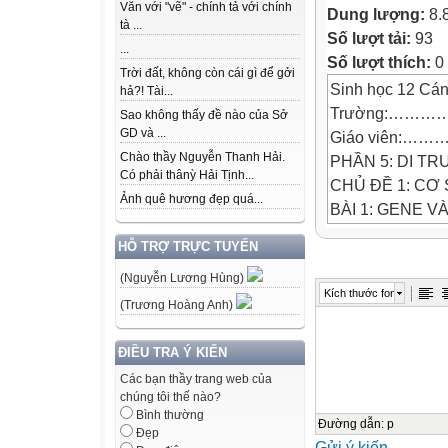
Văn với "vẽ" - chính tả với chính
Dung lượng:
8.
tà ...
Số lượt tải:
93
...
Số lượt thích:
0
Trời đất, không còn cái gì để gởi
Sinh học 12 Cán
hả?! Tài...
Trường:…
Sao không thấy đề nào của Sở
GD và ...
Giáo viên
Chào thầy Nguyễn Thanh Hải.
PHẦN 5: DI T
Có phải thânỳ Hải Tịnh...
CHỦ ĐỀ 1: CƠ
Ảnh quê hương đẹp quá...
BÀI 1: GENE V
I. MỤC TIÊU
HỖ TRỢ TRỰC TUYẾN
1. Kiến thức
(Nguyễn Lương Hùng)
Sau bài học này
Kích thước font
-
(Trương Hoàng Anh)
Dựa vào cấu trú
ĐIỀU TRA Ý KIẾN
của DNA.
Các bạn thầy trang web của
chúng tôi thế nào?
Bình thường
-
Đường dẫn
:
p
Đẹp
Gửi ý kiến