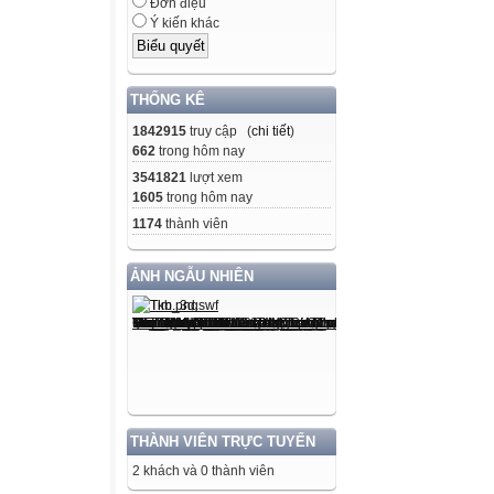
Đơn điệu
Ý kiến khác
THỐNG KÊ
1842915
truy cập (
chi tiết
)
662
trong hôm nay
3541821
lượt xem
1605
trong hôm nay
1174
thành viên
ẢNH NGẪU NHIÊN
THÀNH VIÊN TRỰC TUYẾN
2 khách và 0 thành viên