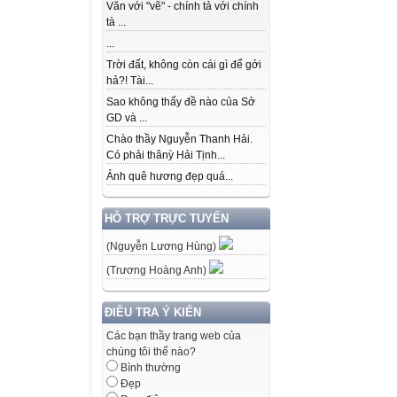
Văn với "vẽ" - chính tả với chính
tà ...
...
Trời đất, không còn cái gì để gởi
hả?! Tài...
Sao không thấy đề nào của Sở
GD và ...
Chào thầy Nguyễn Thanh Hải.
Có phải thânỳ Hải Tịnh...
Ảnh quê hương đẹp quá...
HỖ TRỢ TRỰC TUYẾN
(Nguyễn Lương Hùng)
(Trương Hoàng Anh)
ĐIỀU TRA Ý KIẾN
Các bạn thầy trang web của
chúng tôi thế nào?
Bình thường
Đẹp