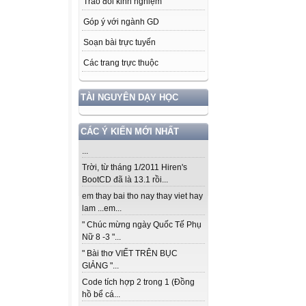
Trao đổi kinh nghiệm
Góp ý với ngành GD
Soạn bài trực tuyến
Các trang trực thuộc
TÀI NGUYÊN DẠY HỌC
CÁC Ý KIẾN MỚI NHẤT
...
Trời, từ tháng 1/2011 Hiren's
BootCD đã là 13.1 rồi...
em thay bai tho nay thay viet hay
lam ...em...
" Chúc mừng ngày Quốc Tế Phụ
Nữ 8 -3 "...
" Bài thơ VIẾT TRÊN BỤC
GIẢNG "...
Code tích hợp 2 trong 1 (Đồng
hồ bể cá...