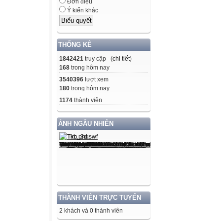
Đơn điệu
Ý kiến khác
THỐNG KÊ
1842421
truy cập (
chi tiết
)
168
trong hôm nay
3540396
lượt xem
180
trong hôm nay
1174
thành viên
ẢNH NGẪU NHIÊN
THÀNH VIÊN TRỰC TUYẾN
2 khách và 0 thành viên