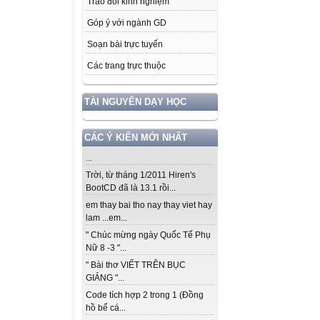
Trao đổi kinh nghiệm
Góp ý với ngành GD
Soạn bài trực tuyến
Các trang trực thuộc
TÀI NGUYÊN DẠY HỌC
CÁC Ý KIẾN MỚI NHẤT
...
Trời, từ tháng 1/2011 Hiren's
BootCD đã là 13.1 rồi...
em thay bai tho nay thay viet hay
lam ...em...
" Chúc mừng ngày Quốc Tế Phụ
Nữ 8 -3 "...
" Bài thơ VIẾT TRÊN BỤC
GIẢNG "...
Code tích hợp 2 trong 1 (Đồng
hồ bể cá...