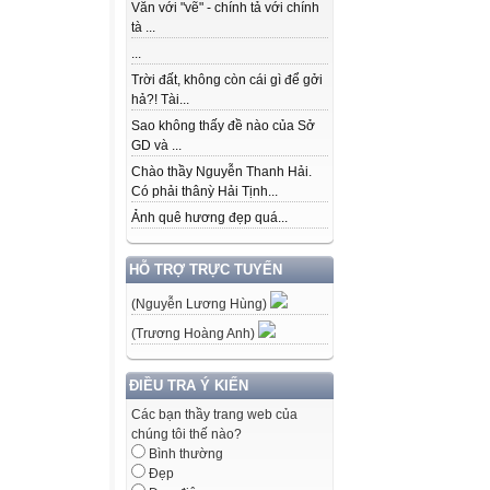
Văn với "vẽ" - chính tả với chính
tà ...
...
Trời đất, không còn cái gì để gởi
hả?! Tài...
Sao không thấy đề nào của Sở
GD và ...
Chào thầy Nguyễn Thanh Hải.
Có phải thânỳ Hải Tịnh...
Ảnh quê hương đẹp quá...
HỖ TRỢ TRỰC TUYẾN
(Nguyễn Lương Hùng)
(Trương Hoàng Anh)
ĐIỀU TRA Ý KIẾN
Các bạn thầy trang web của
chúng tôi thế nào?
Bình thường
Đẹp