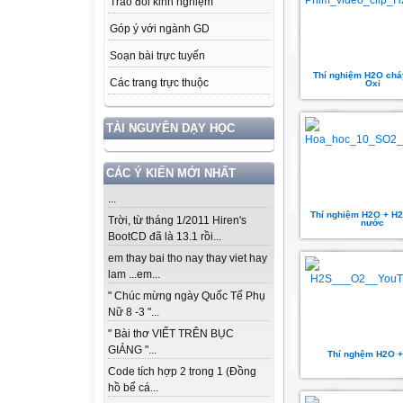
Trao đổi kinh nghiệm
Góp ý với ngành GD
Soạn bài trực tuyến
Thí nghiệm H2O chá
Các trang trực thuộc
Oxi
TÀI NGUYÊN DẠY HỌC
CÁC Ý KIẾN MỚI NHẤT
...
Thí nghiệm H2O + H2
Trời, từ tháng 1/2011 Hiren's
nước
BootCD đã là 13.1 rồi...
em thay bai tho nay thay viet hay
lam ...em...
" Chúc mừng ngày Quốc Tế Phụ
Nữ 8 -3 "...
" Bài thơ VIẾT TRÊN BỤC
GIẢNG "...
Thí nghệm H2O +
Code tích hợp 2 trong 1 (Đồng
hồ bể cá...