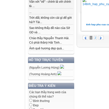
Văn với "vẽ" - chính tả với chính
tà ...
...
Trời đất, không còn cái gì để gởi
hả?! Tài...
tinh hap phu cua c
Sao không thấy đề nào của Sở
GD và ...
1
2
Chào thầy Nguyễn Thanh Hải.
Có phải thânỳ Hải Tịnh...
Ảnh quê hương đẹp quá...
HỖ TRỢ TRỰC TUYẾN
(Nguyễn Lương Hùng)
(Trương Hoàng Anh)
ĐIỀU TRA Ý KIẾN
Các bạn thầy trang web của
chúng tôi thế nào?
Bình thường
Đẹp