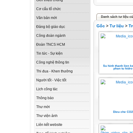
Giới thiệu chung
Cơ cấu tổ chức
Danh sách tư liệu c
Văn bản mới
Gốc
>
Tư liệu
>
T
Đảng bộ giáo dục
Công đoàn ngành
Đoàn TNCS HCM
Tin tức - Sự kiện
Công nghệ thông tin
Su hinh thanh lien ke
phan tu hidro
Thi đua - Khen thưởng
Người tốt - Việc tốt
Lịch công tác
Thông báo
Thư mời
Dieu che CO2
Thư viện ảnh
Liên kết website