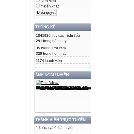
Đơn điệu
Ý kiến khác
THỐNG KÊ
1841930
truy cập (
chi tiết
)
291
trong hôm nay
3539866
lượt xem
329
trong hôm nay
1174
thành viên
ẢNH NGẪU NHIÊN
THÀNH VIÊN TRỰC TUYẾN
1 khách và 0 thành viên