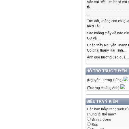
Văn với "vẽ" - chính tả với 
tà ...
...
Trời đất, không còn cái gì 
hả?! Tài...
Sao không thấy đề nào củ
GD và ...
Chào thầy Nguyễn Thanh 
Có phải thânỳ Hải Tịnh...
Ảnh quê hương đẹp quá...
HỖ TRỢ TRỰC TUYẾN
(Nguyễn Lương Hùng)
(Trương Hoàng Anh)
ĐIỀU TRA Ý KIẾN
Các bạn thầy trang web c
chúng tôi thế nào?
Bình thường
Đẹp