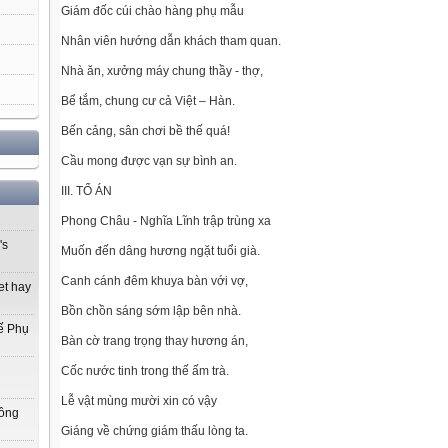
Giám đốc cúi chào hàng phụ mẫu
Nhân viên hướng dẫn khách tham quan.
Nhà ăn, xưởng máy chung thầy - thợ,
Bể tắm, chung cư cả Việt – Hàn.
Bến cảng, sân chơi bề thế quá!
Cầu mong được vạn sự bình an.
III. TỔ ÁN
Phong Châu - Nghĩa Lĩnh trập trùng xa
's
Muốn đến dâng hương ngặt tuổi già.
Canh cánh đêm khuya bàn với vợ,
et hay
Bồn chồn sáng sớm lập bên nhà.
ế Phụ
Bàn cờ trang trọng thay hương án,
Cốc nước tinh trong thế ấm trà.
Lễ vật mùng mười xin có vậy
Đồng
Giáng về chứng giám thấu lòng ta.