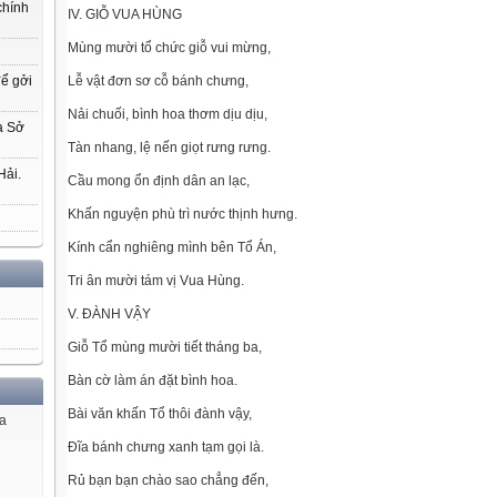
chính
IV. GIỖ VUA HÙNG
Mùng mười tổ chức giỗ vui mừng,
Lễ vật đơn sơ cỗ bánh chưng,
để gởi
Nải chuối, bình hoa thơm dịu dịu,
a Sở
Tàn nhang, lệ nến giọt rưng rưng.
Hải.
Cầu mong ổn định dân an lạc,
Khấn nguyện phù trì nước thịnh hưng.
Kính cẩn nghiêng mình bên Tổ Án,
Tri ân mười tám vị Vua Hùng.
V. ĐÀNH VẬY
Giỗ Tổ mùng mười tiết tháng ba,
Bàn cờ làm án đặt bình hoa.
Bài văn khấn Tổ thôi đành vậy,
ủa
Đĩa bánh chưng xanh tạm gọi là.
Rủ bạn bạn chào sao chẳng đến,