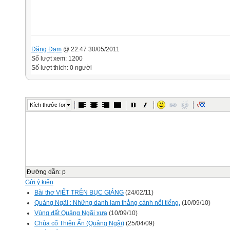
Đặng Đạm
@ 22:47 30/05/2011
Số lượt xem: 1200
Số lượt thích: 0 người
Kích thước font
Đường dẫn
:
p
Gửi ý kiến
Bài thơ VIẾT TRÊN BỤC GIẢNG
(24/02/11)
Quảng Ngãi : Những danh lam thắng cảnh nổi tiếng.
(10/09/10)
Vùng đất Quảng Ngãi xưa
(10/09/10)
Chùa cổ Thiên Ấn (Quảng Ngãi)
(25/04/09)