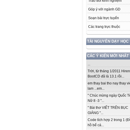
Trao đổi kinh nghiệm
Góp ý với ngành GD
Soạn bài trực tuyến
Các trang trực thuộc
TÀI NGUYÊN DẠY HỌC
CÁC Ý KIẾN MỚI NHẤT
...
Trời, từ tháng 1/2011 Hiren
BootCD đã là 13.1 rồi...
em thay bai tho nay thay vi
lam ...em...
" Chúc mừng ngày Quốc T
Nữ 8 -3 "...
" Bài thơ VIẾT TRÊN BỤC
GIẢNG "...
Code tích hợp 2 trong 1 (
hồ bể cá...