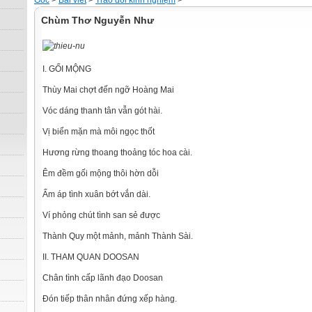
Gốc
>
Bài viết
>
Trao đổi kinh nghiệm
>
Chùm Thơ Nguyễn Như
I. GỐI MỘNG
Thùy Mai chợt đến ngỡ Hoàng Mai
Vóc dáng thanh tân vẫn gót hài.
Vị biển mặn mà môi ngọc thốt
Hương rừng thoang thoảng tóc hoa cài.
Êm đềm gối mộng thôi hờn dỗi
Ấm áp tình xuân bớt vắn dài.
Ví phỏng chút tình san sẻ được
Thành Quy một mảnh, mảnh Thành Sài.
II. THAM QUAN DOOSAN
Chân tình cấp lãnh đạo Doosan
Đón tiếp thân nhân đứng xếp hàng.