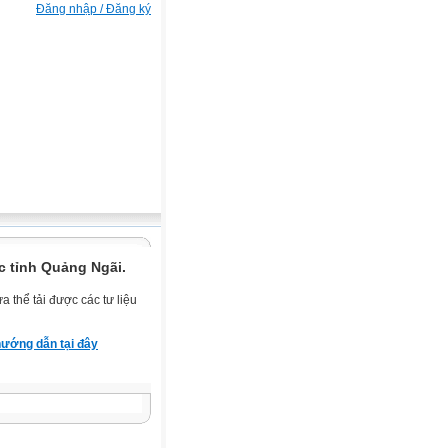
Đăng nhập / Đăng ký
c tỉnh Quảng Ngãi.
 thể tải được các tư liệu
ướng dẫn tại đây