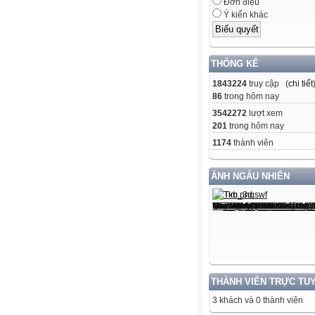
Đơn điệu
Ý kiến khác
THỐNG KÊ
1843224
truy cập (
chi tiết
86
trong hôm nay
3542272
lượt xem
201
trong hôm nay
1174
thành viên
ẢNH NGẪU NHIÊN
THÀNH VIÊN TRỰC TU
3 khách và 0 thành viên