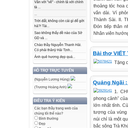
Văn với "vẽ" - chính tả với chính
thoảng tóc hoa 
tà ...
vắn dài. Ví ph
...
Thành Sài. II
Trời đất, không còn cái gì để gởi
Đón tiếp thân 
hả?! Tài...
Nhân viên hướng
Sao không thấy đề nào của Sở
GD và ...
Chào thầy Nguyễn Thanh Hải.
Có phải thânỳ Hải Tịnh...
Bài thơ VIẾ
Ảnh quê hương đẹp quá...
Tặng c
HỖ TRỢ TRỰC TUYẾN
(Nguyễn Lương Hùng)
Quảng Ngãi :
(Trương Hoàng Anh)
1. CH
phong cảnh" của
ĐIỀU TRA Ý KIẾN
lớn nhất tỉnh. C
Các bạn thầy trang web của
tượng của vùng 
chúng tôi thế nào?
núi chỉ là một q
Bình thường
Đẹp
bắc sông Trà Khúc