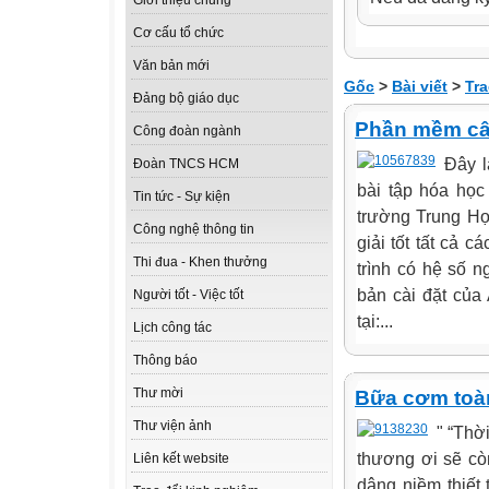
Giới thiệu chung
Cơ cấu tổ chức
Văn bản mới
Gốc
>
Bài viết
>
Tra
Đảng bộ giáo dục
Phần mềm câ
Công đoàn ngành
Đây l
Đoàn TNCS HCM
bài tập hóa học
Tin tức - Sự kiện
trường Trung H
Công nghệ thông tin
giải tốt tất cả
Thi đua - Khen thưởng
trình có hệ số n
bản cài đặt của
Người tốt - Việc tốt
tại:...
Lịch công tác
Thông báo
Thư mời
Bữa cơm toà
Thư viện ảnh
" “Thờ
thương ơi sẽ cò
Liên kết website
dâng niềm thiết 