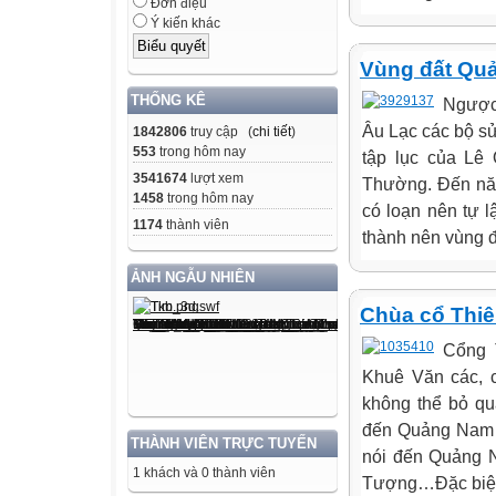
Đơn điệu
Ý kiến khác
Vùng đất Qu
THỐNG KÊ
Ngược
Âu Lạc các bộ sử
1842806
truy cập (
chi tiết
)
553
trong hôm nay
tập lục của Lê
3541674
lượt xem
Thường. Đến năm
1458
trong hôm nay
có loạn nên tự l
1174
thành viên
thành nên vùng đ
ẢNH NGẪU NHIÊN
Chùa cổ Thiê
Cổng 
Khuê Văn các, 
không thể bỏ qu
đến Quảng Nam l
THÀNH VIÊN TRỰC TUYẾN
nói đến Quảng N
1 khách và 0 thành viên
Tượng…Đặc biệt, 