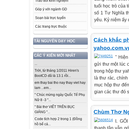
Trao đổi kinh nghiệm
tuổi học trò của
Góp ý với ngành GD
số 1 Tư Nghĩa t
Soạn bài trực tuyến
yêu. Kỷ niệm ấy 
Các trang trực thuộc
Cách khắc ph
TÀI NGUYÊN DẠY HỌC
yahoo.com.v
CÁC Ý KIẾN MỚI NHẤT
" Hiện
gửi thư một lúc
...
trong hộp thư ya
Trời, từ tháng 1/2011 Hiren's
BootCD đã là 13.1 rồi...
là thư rác, chín
em thay bai tho nay thay viet hay
mục hộp thư đến 
lam ...em...
gian các thư đó 
" Chúc mừng ngày Quốc Tế Phụ
Nữ 8 -3 "...
" Bài thơ VIẾT TRÊN BỤC
Chùm Thơ N
GIẢNG "...
Code tích hợp 2 trong 1 (Đồng
I. GỐ
hồ bể cá...
thanh tân vẫn g